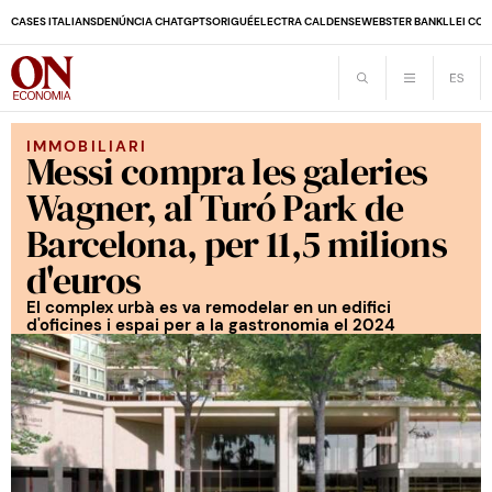
CASES ITALIANS
DENÚNCIA CHATGPT
SORIGUÉ
ELECTRA CALDENSE
WEBSTER BANK
LLEI CO
IMMOBILIARI
Messi compra les galeries
Wagner, al Turó Park de
Barcelona, per 11,5 milions
d'euros
El complex urbà es va remodelar en un edifici
d'oficines i espai per a la gastronomia el 2024