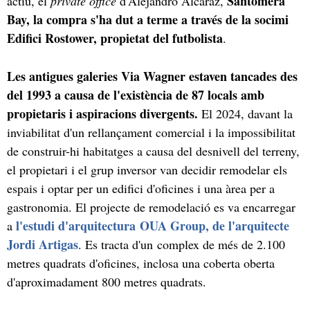
Santomera
actiu, el
private office
d'Alejandro Alcaraz,
Bay, la compra s'ha dut a terme a través de la socimi
Edifici Rostower, propietat del futbolista
.
Les antigues galeries Via Wagner estaven tancades des
del 1993 a causa de l'existència de 87 locals amb
propietaris i aspiracions divergents.
El 2024, davant la
inviabilitat d'un rellançament comercial i la impossibilitat
de construir-hi habitatges a causa del desnivell del terreny,
el propietari i el grup inversor van decidir remodelar els
espais i optar per un edifici d'oficines i una àrea per a
gastronomia. El projecte de remodelació es va encarregar
l'estudi d'arquitectura OUA Group, de l'arquitecte
a
Jordi Artigas
. Es tracta d'un complex de més de 2.100
metres quadrats d'oficines, inclosa una coberta oberta
d'aproximadament 800 metres quadrats.