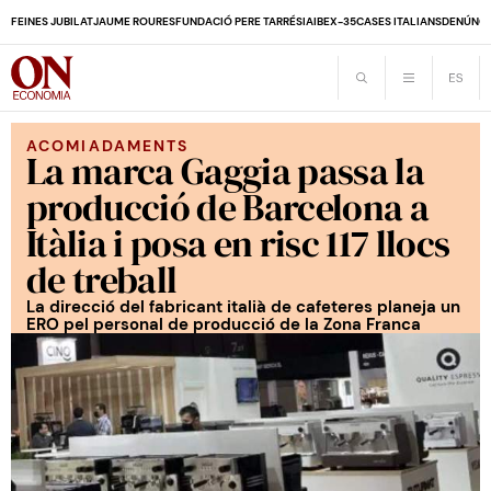
FEINES JUBILAT
JAUME ROURES
FUNDACIÓ PERE TARRÉS
IA
IBEX-35
CASES ITALIANS
DENÚNCI
ACOMIADAMENTS
La marca Gaggia passa la
producció de Barcelona a
Itàlia i posa en risc 117 llocs
de treball
La direcció del fabricant italià de cafeteres planeja un
ERO pel personal de producció de la Zona Franca