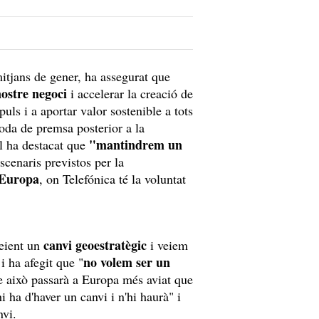
mitjans de gener, ha assegurat que
nostre negoci
i accelerar la creació de
uls i a aportar valor sostenible a tots
 roda de premsa posterior a la
"mantindrem un
al ha destacat que
escenaris previstos per la
 Europa
, on Telefónica té la voluntat
canvi geoestratègic
veient un
i veiem
no volem ser un
 i ha afegit que "
ue això passarà a Europa més aviat que
 ha d'haver un canvi i n'hi haurà" i
nvi.