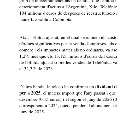
grup de telecomunicacions ha detallat que l'ebitda 
deteriorament d'actius a l'Argentina, Xile, Telefóni
104 milions d'euros de despeses de reestructuració 
laude favorable a Colòmbia.
Així, l'Ebitda ajustat, en el qual s'exclouen els cost
pèrdues significatives per la venda d'empreses, els 
comerç i els impactes materials no ordinaris, va as
1,2% més que els 13.121 milions d'euros de l'exerc
de l'Ebitda ajustat sobre les vendes de Telefónica v
el 32,3% de 2023.
dividend d
D'altra banda, la teleco ha confirmat un
per a 2025
, el mateix import que l'any passat i que
desembre (0,15 euros) i el segon el juny de 2026 (0
corresponent a 2024, queda pendent l'abonament del
juny de 2025.