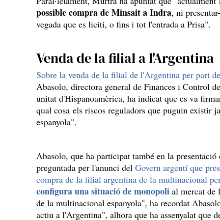
Paral·lelament, Murtra ha apuntat que "actualment
possible compra de Minsait a Indra
, ni presenta
vegada que es liciti, o fins i tot l'entrada a Prisa".
Venda de la filial a l'Argentina
Sobre la venda de la filial de l'Argentina per part d
Abasolo, directora general de Finances i Control de
unitat d'Hispanoamèrica, ha indicat que es va firmar 
qual cosa els riscos reguladors que puguin existir j
espanyola".
Abasolo, que ha participat també en la presentació d
preguntada per l'anunci del
Govern argentí que presi
compra de la filial argentina de la multinacional p
configura una situació de monopoli
al mercat de l
de la multinacional espanyola", ha recordat Abasol
actiu a l'Argentina", alhora que ha assenyalat que d