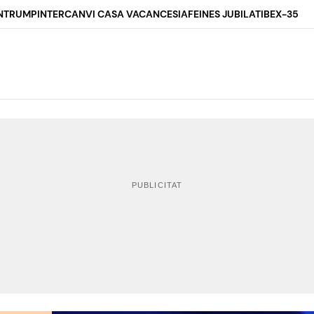
N
TRUMP
INTERCANVI CASA VACANCES
IA
FEINES JUBILAT
IBEX-35