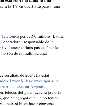
no està sobre la taula ni una
r-se a la TV en obert a Espanya, una
e Telefónica
per 1.190 milions, Laura
 l'operadora i responsable de la
i va tancar dilluns passat, "per la
a no són de la multinacional
e resultats de 2024, ha estat
deix Javier Milei d'investigar si la
er part de Telecom Argentina
es telecos del país. "L'actiu ja no és
o, que ha agregat que "ja no tenim
esconeix si hi va haver converses