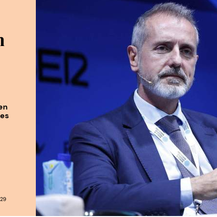
n
en
les
:29