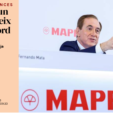
ANCES
un
eix
ord
ja
3
 09:20