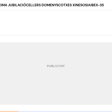
IMA JUBILACIÓ
CELLERS DOMENYS
COTXES XINESOS
IA
IBEX-35