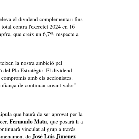
eleva el dividend complementari fins
 total contra l'exercici 2024 en 16
apfre, que creix un 6,7% respecte a
teixen la nostra ambició pel
ió del Pla Estratègic. El dividend
e compromís amb els accionistes.
fiança de continuar creant valor"
pula que haurà de ser aprovat per la
Fernando Mata
ncer,
, que posarà fi a
ntinuarà vinculat al grup a través
José Luis Jiménez
l nomenament de