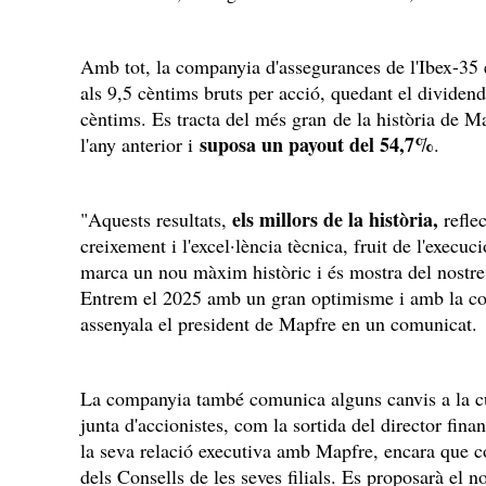
Amb tot, la companyia d'assegurances de l'Ibex-35 
als 9,5 cèntims bruts per acció, quedant el dividend
cèntims. Es tracta del més gran de la història de M
suposa un payout del 54,7%
l'any anterior i
.
els millors de la història,
"Aquests resultats,
reflec
creixement i l'excel·lència tècnica, fruit de l'execuc
marca un nou màxim històric i és mostra del nostr
Entrem el 2025 amb un gran optimisme i amb la con
assenyala el president de Mapfre en un comunicat.
La companyia també comunica alguns canvis a la cú
junta d'accionistes, com la sortida del director fina
la seva relació executiva amb Mapfre, encara que co
dels Consells de les seves filials. Es proposarà e