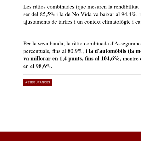
Les ràtios combinades (que mesuren la rendibilitat 
ser del 85,5% i la de No Vida va baixar al 94,4%, 
ajustaments de tarifes i un context climatològic i c
Per la seva banda, la ràtio combinada d'Asseguranc
i la d'automòbils (la m
percentuals, fins al 80,9%,
va millorar en 1,4 punts, fins al 104,6%,
mentre q
en el 98,6%.
ASSEGURANCES