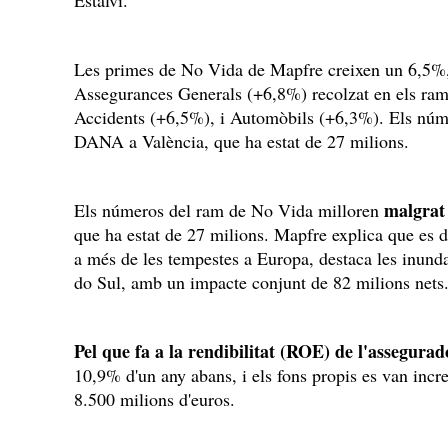
Estalvi.
Les primes de No Vida de Mapfre creixen un 6,5%, 
Assegurances Generals (+6,8%) recolzat en els rams
Accidents (+6,5%), i Automòbils (+6,3%). Els núme
DANA a València, que ha estat de 27 milions.
malgrat 
Els números del ram de No Vida milloren
que ha estat de 27 milions. Mapfre explica que es de
a més de les tempestes a Europa, destaca les inunda
do Sul, amb un impacte conjunt de 82 milions nets
Pel que fa a la rendibilitat (ROE) de l'assegura
10,9% d'un any abans, i els fons propis es van incr
8.500 milions d'euros.