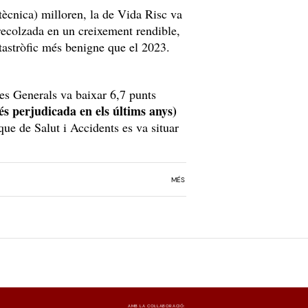
tècnica) milloren, la de Vida Risc va
recolzada en un creixement rendible,
atastròfic més benigne que el 2023.
es Generals va baixar 6,7 punts
és perjudicada en els últims anys)
ue de Salut i Accidents es va situar
MÉS
AMB LA COL·LABORACIÓ: