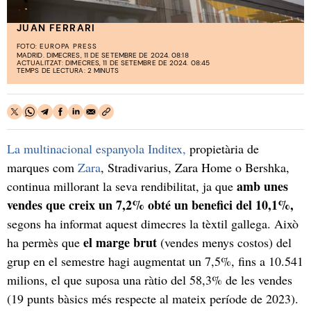
JUAN FERRARI
FOTO:
EUROPA PRESS
MADRID. DIMECRES, 11 DE SETEMBRE DE 2024. 08:18
ACTUALITZAT: DIMECRES, 11 DE SETEMBRE DE 2024. 08:45
TEMPS DE LECTURA: 2 MINUTS
La multinacional espanyola Inditex,
propietària de
marques com
Zara
, Stradivarius, Zara Home o Bershka,
amb unes
continua millorant la seva rendibilitat, ja que
vendes que creix un 7,2% obté un benefici del 10,1%,
segons ha informat aquest dimecres la tèxtil gallega. Això
el marge brut
ha permès que
(vendes menys costos) del
grup en el semestre hagi augmentat un 7,5%, fins a 10.541
milions, el que suposa una ràtio del 58,3% de les vendes
(19 punts bàsics més respecte al mateix període de 2023).