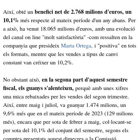
benefici net de 2.768 milions d'euros, un
Així, obté un
10,1%
més respecte al mateix període d'un any abans. Per
a això, ha venut 18.065 milions d'euros, amb una evolució
del canal on line "molt satisfactòria" -com ressalten en la
companyia que presideix
Marta Ortega,
i "positiva" en tots
els formats, mentre que les vendes a tipus de canvi
constant van créixer un 10,2%.
en la segona part d'aquest semestre
No obstant això,
fiscal, els guanys s'alenteixen,
perquè amb unes xifres
una mica rebaixades per les vendes del segon trimestre.
Així, entre maig i juliol, va guanyar 1.474 milions, un
9,6% més que en el mateix període de 2023 (129 milions
més), encara que per sota de febrer a maig, col·locant-se
per sota del 10,1% del conjunt del semestre, segons els
comptes presentats aquest dimecres a la Comissió