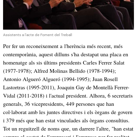
Assistents a l'acte de Foment del Treball
Per fer un reconeixement a l'herència més recent, més
contemporània, aquest dilluns s'ha destapat una placa en
homenatge als sis últims presidents Carles Ferrer Salat
(1977-1978); Alfred Molinas Bellido (1978-1994);
Antonio Algueró Algueró (1994-1995); Juan Rosell
Lastortras (1995-2011), Joaquin Gay de Montellà Ferrer-
Vidal (2011-2018) i l'actual president. Alhora, 6 secretaris
generals, 36 vicepresidents, 449 persones que han
col·laborat amb les juntes directives i els òrgans de govern
i 379 més que han estat vinculades als òrgans consultius.
Tot un reguitzell de noms que, un darrere l'altre, "han estat
sempre al costat de l'empresari i l'empresa per fer realitat