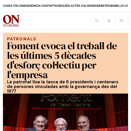
CASES ITALIANS
DENÚNCIA CHATGPT
SORIGUÉ
ELECTRA CALDENSE
WEBSTER BANK
LLEI CO
PATRONALS
Foment evoca el treball de
les últimes 5 dècades
d'esforç col·lectiu per
l'empresa
La patronal lloa la tasca de 6 presidents i centenars
de persones vinculades amb la governança des del
1977