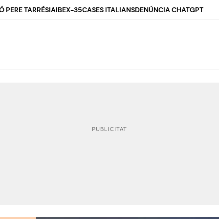
Ó PERE TARRÉS
IA
IBEX-35
CASES ITALIANS
DENÚNCIA CHATGPT