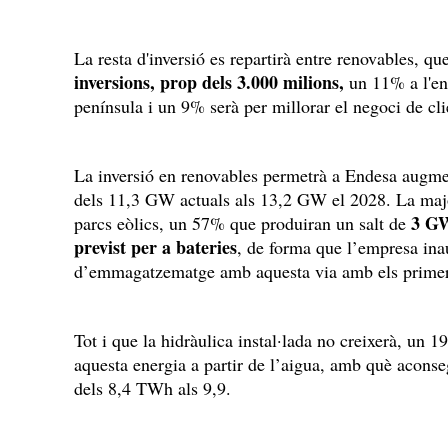
La resta d'inversió es repartirà entre renovables, qu
inversions, prop dels 3.000 milions,
un 11% a l'en
península i un 9% serà per millorar el negoci de cl
La inversió en renovables permetrà a Endesa augmen
dels 11,3 GW actuals als 13,2 GW el 2028. La major
3 GW 
parcs eòlics, un 57% que produiran un salt de
previst per a bateries
, de forma que l’empresa inau
d’emmagatzematge amb aquesta via amb els prim
Tot i que la hidràulica instal·lada no creixerà, un 1
aquesta energia a partir de l’aigua, amb què acons
dels 8,4 TWh als 9,9.