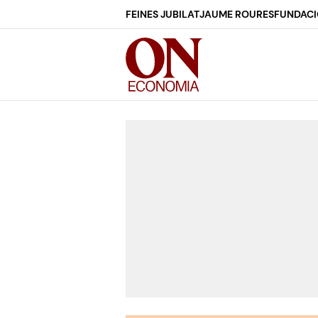
FEINES JUBILAT
JAUME ROURES
FUNDACI