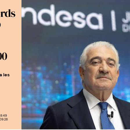
ords
b
00
a les
08:49
09:28