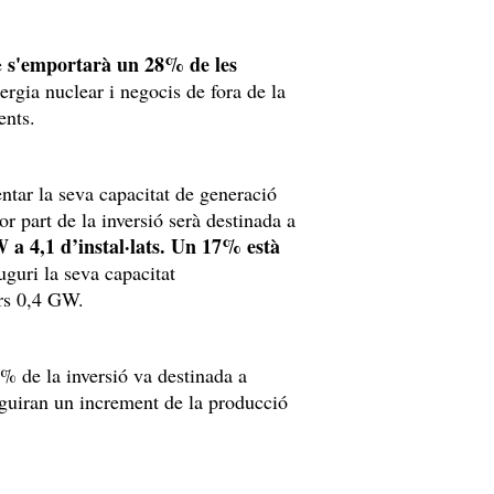
s'emportarà un 28% de les
e
ergia nuclear i negocis de fora de la
ients.
tar la seva capacitat de generació
 part de la inversió serà destinada a
a 4,1 d’instal·lats. Un 17% està
guri la seva capacitat
ers 0,4 GW.
9% de la inversió va destinada a
eguiran un increment de la producció