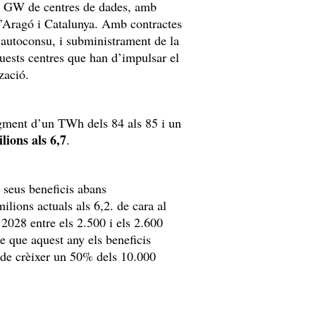
3 GW de centres de dades, amb
l’Aragó i Catalunya. Amb contractes
autoconsu, i subministrament de la
uests centres que han d’impulsar el
ització.
augment d’un TWh dels 84 als 85 i un
lions als 6,7
.
 seus beneficis abans
ilions actuals als 6,2. de cara al
l 2028 entre els 2.500 i els 2.600
e que aquest any els beneficis
a de crèixer un 50% dels 10.000