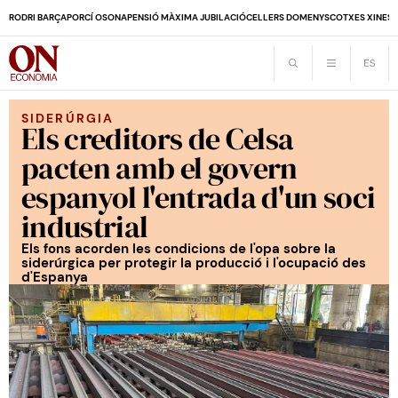
RODRI BARÇA
PORCÍ OSONA
PENSIÓ MÀXIMA JUBILACIÓ
CELLERS DOMENYS
COTXES XINES
SIDERÚRGIA
Els creditors de Celsa
pacten amb el govern
espanyol l'entrada d'un soci
industrial
Els fons acorden les condicions de l'opa sobre la
siderúrgica per protegir la producció i l'ocupació des
d'Espanya