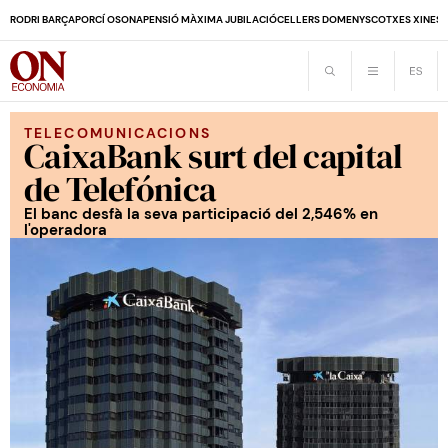
RODRI BARÇA
PORCÍ OSONA
PENSIÓ MÀXIMA JUBILACIÓ
CELLERS DOMENYS
COTXES XINES
TELECOMUNICACIONS
CaixaBank surt del capital
de Telefónica
El banc desfà la seva participació del 2,546% en
l'operadora