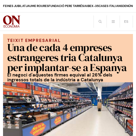
FEINES JUBILAT
JAUME ROURES
FUNDACIÓ PERE TARRÉS
IA
IBEX-35
CASES ITALIANS
DENÚNCI
TEIXIT EMPRESARIAL
Una de cada 4 empreses
estrangeres tria Catalunya
per implantar-se a Espanya
El negoci d'aquestes firmes equival al 26% dels
ingressos totals de la indústria a Catalunya