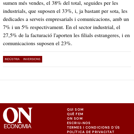
sumen més vendes, el 38% del total, seguides per les
industrials, que suposen el 33%, i, ja bastant per sota, les
dedicades a serveis empresarials i comunicacions, amb un
7% i un 5% respectivament. En el sector industrial, el
27,5% de la facturació l'aporten les filials estrangeres, i en
comunicacions suposen el 23%.
INDÚSTRIA
INVERSIONS
QUI SOM
QUÈ FEM
ON SOM
ESCRIU-NOS
TERMES I CONDICIONS D'ÚS
POLÍTICA DE PRIVACITAT