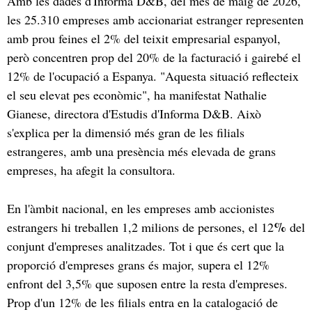
Amb les dades d'Informa D&B, del mes de maig de 2026,
les 25.310 empreses amb accionariat estranger representen
amb prou feines el 2% del teixit empresarial espanyol,
però concentren prop del 20% de la facturació i gairebé el
12% de l'ocupació a Espanya. "Aquesta situació reflecteix
el seu elevat pes econòmic", ha manifestat Nathalie
Gianese, directora d'Estudis d'Informa D&B. Això
s'explica per la dimensió més gran de les filials
estrangeres, amb una presència més elevada de grans
empreses, ha afegit la consultora.
En l'àmbit nacional, en les empreses amb accionistes
%
estrangers hi treballen 1,2 milions de persones, el 12
del
conjunt d'empreses analitzades. Tot i que és cert que la
proporció d'empreses grans és major, supera el 12%
enfront del 3,5% que suposen entre la resta d'empreses.
Prop d'un 12% de les filials entra en la catalogació de