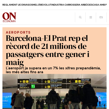
REGLAMENT UE ENVASOS
MELIÀ
REVOLUT
INDUSTRIA CARROSSERA ARBÚCIES
CASA AMB PI
AEROPORTS
Barcelona-El Prat rep el
rècord de 21 milions de
passatgers entre gener i
maig
L'aeroport ja supera en un 7% les xifres prepandèmia,
les més altes fins ara