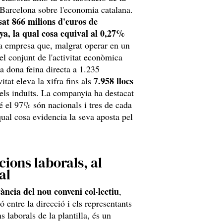
 Barcelona sobre l'economia catalana.
sat 866 milions d'euros de
ya, la qual cosa equival al 0,27%
una empresa que, malgrat operar en un
 el conjunt de l'activitat econòmica
na dona feina directa a 1.235
7.958 llocs
itat eleva la xifra fins als
els induïts. La companyia ha destacat
é el 97% són nacionals i tres de cada
qual cosa evidencia la seva aposta pel
icions laborals, al
al
ància del nou conveni col·lectiu
,
 entre la direcció i els representants
s laborals de la plantilla, és un