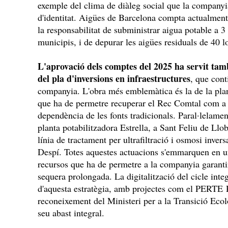
exemple del clima de diàleg social que la company
d'identitat. Aigües de Barcelona compta actualmen
la responsabilitat de subministrar aigua potable a 3
municipis, i de depurar les aigües residuals de 40 l
L'aprovació dels comptes del 2025 ha servit tamb
del pla d'inversions en infraestructures
, que cont
companyia. L'obra més emblemàtica és la de la plant
que ha de permetre recuperar el Rec Comtal com a r
dependència de les fonts tradicionals. Paral·lelament,
planta potabilitzadora Estrella, a Sant Feliu de Llob
línia de tractament per ultrafiltració i osmosi inver
Despí. Totes aquestes actuacions s'emmarquen en un
recursos que ha de permetre a la companyia garanti
sequera prolongada. La digitalització del cicle integ
d'aquesta estratègia, amb projectes com el PERTE 
reconeixement del Ministeri per a la Transició Ecol
seu abast integral.