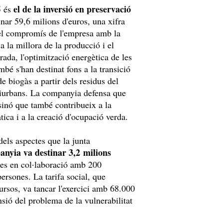
el de la inversió en preservació
5 és
nar 59,6 milions d'euros, una xifra
x el compromís de l'empresa amb la
 a la millora de la producció i el
rada, l'optimització energètica de les
mbé s'han destinat fons a la transició
e biogàs a partir dels residus del
periurbans. La companyia defensa que
sinó que també contribueix a la
àtica i a la creació d'ocupació verda.
dels aspectes que la junta
anyia va destinar 3,2 milions
des en col·laboració amb 200
ersones. La tarifa social, que
cursos, va tancar l'exercici amb 68.000
nsió del problema de la vulnerabilitat