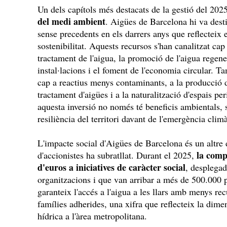
Un dels capítols més destacats de la gestió del 202
del medi ambient
. Aigües de Barcelona hi va desti
sense precedents en els darrers anys que reflectei
sostenibilitat. Aquests recursos s'han canalitzat cap
tractament de l'aigua, la promoció de l'aigua regene
instal·lacions i el foment de l'economia circular. Ta
cap a reactius menys contaminants, a la producció d
tractament d'aigües i a la naturalització d'espais 
aquesta inversió no només té beneficis ambientals, 
resiliència del territori davant de l'emergència clim
L'impacte social d'Aigües de Barcelona és un altre 
la comp
d'accionistes ha subratllat. Durant el 2025,
d'euros a iniciatives de caràcter social
, desplega
organitzacions i que van arribar a més de 500.000 p
garanteix l'accés a l'aigua a les llars amb menys re
famílies adherides, una xifra que reflecteix la dime
hídrica a l'àrea metropolitana.