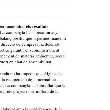
els resultats
 per unanimitat
 La companyia ha superat un any
balanç positiu que li permet mantenir
a direcció de l'empresa ha defensat
ectiu: garantir el subministrament
cionament en matèria ambiental, social
itori en clau de sostenibilitat.
 català no ha impedit que Aigües de
 la recuperació de la normalitat
ici. La companyia ha subratllat que la
tar els projectes de millora de la
 elaborat amb la col·laboració de la