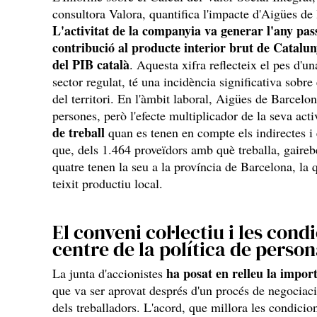
consultora Valora, quantifica l'impacte d'Aigües de
L'activitat de la companyia va generar l'any pas
contribució al producte interior brut de Catalun
del PIB català
. Aquesta xifra reflecteix el pes d'
sector regulat, té una incidència significativa sobre
del territori. En l'àmbit laboral, Aigües de Barcelo
persones, però l'efecte multiplicador de la seva activ
de treball
quan es tenen en compte els indirectes i 
que, dels 1.464 proveïdors amb què treballa, gaireb
quatre tenen la seu a la província de Barcelona, la 
teixit productiu local.
El conveni col·lectiu i les cond
centre de la política de person
ha posat en relleu la import
La junta d'accionistes
que va ser aprovat després d'un procés de negociació
dels treballadors. L'acord, que millora les condicion