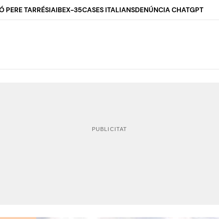
Ó PERE TARRÉS
IA
IBEX-35
CASES ITALIANS
DENÚNCIA CHATGPT