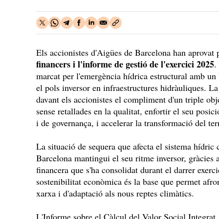
Els accionistes d'Aigües de Barcelona han aprovat
financers i l'informe de gestió de l'exercici 2025
.
marcat per l'emergència hídrica estructural amb un 
el pols inversor en infraestructures hidràuliques. L
davant els accionistes el compliment d'un triple obj
sense retallades en la qualitat, enfortir el seu posi
i de governança, i accelerar la transformació del terr
La situació de sequera que afecta el sistema hídric
Barcelona mantingui el seu ritme inversor, gràcies a
financera que s'ha consolidat durant el darrer exerc
sostenibilitat econòmica és la base que permet afron
xarxa i d'adaptació als nous reptes climàtics.
L'Informe sobre el Càlcul del Valor Social Integrat,