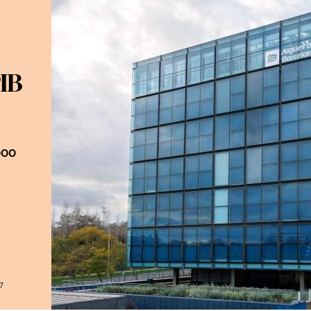
PIB
000
7