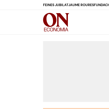
FEINES JUBILAT
JAUME ROURES
FUNDACI