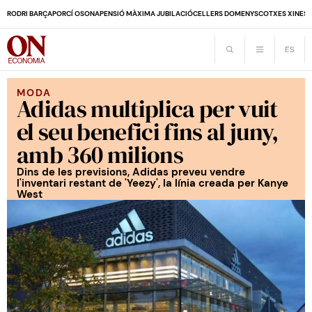
RODRI BARÇA
PORCÍ OSONA
PENSIÓ MÀXIMA JUBILACIÓ
CELLERS DOMENYS
COTXES XINES
MODA
Adidas multiplica per vuit
el seu benefici fins al juny,
amb 360 milions
Dins de les previsions, Adidas preveu vendre
l'inventari restant de 'Yeezy', la línia creada per Kanye
West