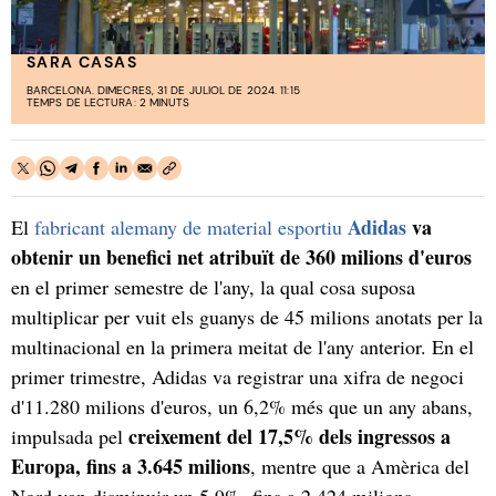
SARA CASAS
BARCELONA. DIMECRES, 31 DE JULIOL DE 2024. 11:15
TEMPS DE LECTURA: 2 MINUTS
Adidas
va
El
fabricant alemany de material esportiu
obtenir un benefici net atribuït de 360 milions d'euros
en el primer semestre de l'any, la qual cosa suposa
multiplicar per vuit els guanys de 45 milions anotats per la
multinacional en la primera meitat de l'any anterior. En el
primer trimestre, Adidas va registrar una xifra de negoci
d'11.280 milions d'euros, un 6,2% més que un any abans,
creixement del 17,5% dels ingressos a
impulsada pel
Europa, fins a 3.645 milions
, mentre que a Amèrica del
Nord van disminuir un 5,9%, fins a 2.424 milions.