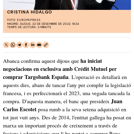
CRISTINA HIDALGO
FOTO:
EUROPAPRESS
MADRID. DIJOUS, 22 DE DESEMBRE DE 2022. 19:24
TEMPS DE LECTURA: 3 MINUTS
ha iniciat
Abanca confirma aquest dijous que
negociacions en exclusiva amb Crédit Mutuel per
comprar Targobank España
. L'operació es detallarà en
aquests dies, abans de tancar l'any per complir la legislació
francesa, i es perfeccionarà el 2023, una vegada tancada la
Juan
compra. D'aquesta manera, el banc que presideix
Carlos Escotet
posa rumb a la seva setena adquisició en
tot just vuit anys. Des de 2014, l'entitat gallega ha posat en
marxa un important procés de creixement a través de
fusions i adquisicions que li ha portat a comprar Banc