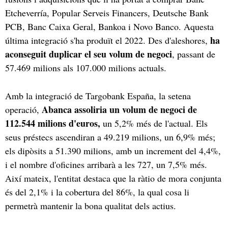
Etcheverría, Popular Serveis Financers, Deutsche Bank
PCB, Banc Caixa Geral, Bankoa i Novo Banco. Aquesta
ha
última integració s'ha produït el 2022. Des d'aleshores,
aconseguit duplicar el seu volum de negoci
, passant de
57.469 milions als 107.000 milions actuals.
Amb la integració de Targobank España, la setena
Abanca assoliria un volum de negoci de
operació,
112.544 milions d'euros,
un 5,2% més de l'actual. Els
seus préstecs ascendiran a 49.219 milions, un 6,9% més;
els dipòsits a 51.390 milions, amb un increment del 4,4%,
i el nombre d'oficines arribarà a les 727, un 7,5% més.
Així mateix, l'entitat destaca que la ràtio de mora conjunta
és del 2,1% i la cobertura del 86%, la qual cosa li
permetrà mantenir la bona qualitat dels actius.