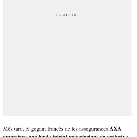
AXA
Més tard, el gegant francès de les assegurances
anunciava que havia iniciat negociacions en exclusiva