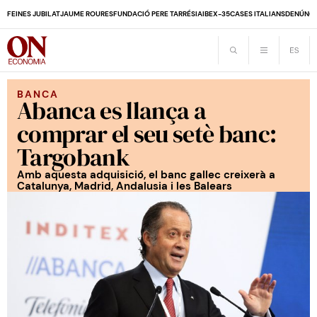
FEINES JUBILAT
JAUME ROURES
FUNDACIÓ PERE TARRÉS
IA
IBEX-35
CASES ITALIANS
DENÚNCI
BANCA
Abanca es llança a
comprar el seu setè banc:
Targobank
Amb aquesta adquisició, el banc gallec creixerà a
Catalunya, Madrid, Andalusia i les Balears