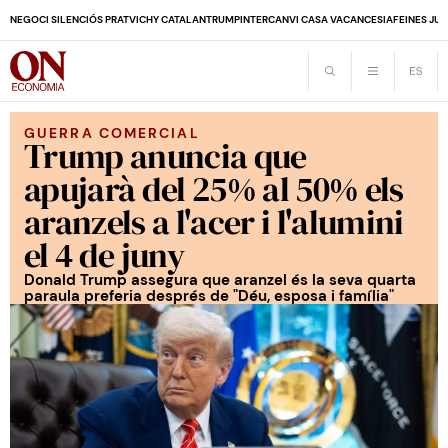
NEGOCI SILENCIÓS PRAT
VICHY CATALAN
TRUMP
INTERCANVI CASA VACANCES
IA
FEINES JUB
GUERRA COMERCIAL
Trump anuncia que
apujarà del 25% al 50% els
aranzels a l'acer i l'alumini
el 4 de juny
Donald Trump assegura que aranzel és la seva quarta
paraula preferia després de "Déu, esposa i família"