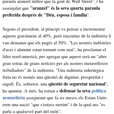
paraula aranzel millor que la gent de Wall Street", i ha
"aranzel" és la seva quarta paraula
assenyalat que
preferida després de "Déu, esposa i família
".
Segons el president, al principi va pensar a incrementar
aquests gravàmens al 40%, però executius de la indústria li
van demanar que els pugés al 50%. "Les nostres indústries
d'acer i alumini estan tornant com mai", ha proclamat el
líder nord-americà, per agregar que aquest serà un "altre
gran sotrac de grans notícies per als nostres meravellosos
treballadors" de la indústria. "Una indústria siderúrgica
forta no és només una qüestió de dignitat, prosperitat i
qüestió de seguretat nacional
orgull. És, sobretot, una
",
defensar la seva
política
ha apuntat. A més, ha tornat a
aranzelària
assegurant que fa sis mesos els Estats Units
eren una nació "que s'estava morint" i de la qual ara "es
parla a qualsevol part del món".