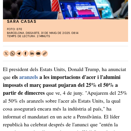
SARA CASAS
FOTO:
EFE
BARCELONA. DISSABTE, 31 DE MAIG DE 2025. 08:14
TEMPS DE LECTURA: 2 MINUTS
El president dels Estats Units, Donald Trump, ha anunciat
els
aranzels
a les importacions d'acer i l'alumini
que
imposats el març passat pujaran del 25% el 50% a
partir de dimecres
que ve, 4 de juny. "Apujarem del 25%
al 50% els aranzels sobre l'acer als Estats Units, la qual
cosa assegurarà encara més la indústria al país," ha
informat el mandatari en un acte a Pensilvània. El líder
republicà ha celebrat després de l'anunci que "entén la