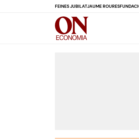
FEINES JUBILAT
JAUME ROURES
FUNDACI