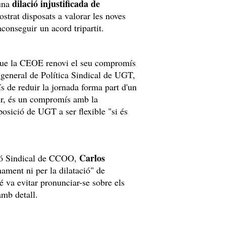
dilació injustificada de
 una
strat disposats a valorar les noves
aconseguir un acord tripartit.
) que la CEOE renovi el seu compromís
i general de Política Sindical de UGT,
s de reduir la jornada forma part d'un
ir, és un compromís amb la
posició de UGT a ser flexible "si és
Carlos
ació Sindical de CCOO,
nament ni per la dilatació" de
é va evitar pronunciar-se sobre els
amb detall.