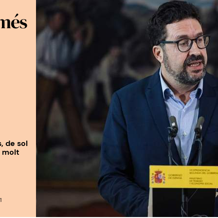
 més
, de sol
a molt
1