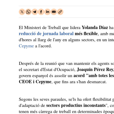
Yolanda Díaz
El Ministeri de Treball que lidera
ha 
reducció de jornada laboral
més flexible
, amb mé
d'hores al llarg de l'any en alguns sectors, en un in
Cepyme
a l'acord.
Després de la reunió que van mantenir els agents so
Joaquín Pérez Rey
el secretari d'Estat d'Ocupació,
acord "amb totes les
govern espanyol és assolir un
CEOE i Cepyme
, que fins ara s'han desmarcat.
Segons les seves paraules, se'ls ha ofert flexibilitat 
sectors productius inconstants
d'adaptació de
", c
tenen més càrrega de treball en determinades èpoqu