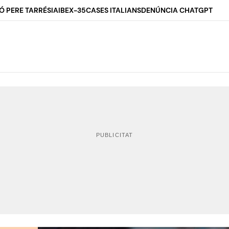
Ó PERE TARRÉS
IA
IBEX-35
CASES ITALIANS
DENÚNCIA CHATGPT