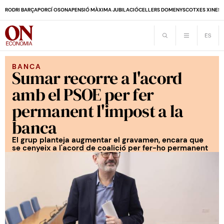
RODRI BARÇA
PORCÍ OSONA
PENSIÓ MÀXIMA JUBILACIÓ
CELLERS DOMENYS
COTXES XINES
BANCA
Sumar recorre a l'acord
amb el PSOE per fer
permanent l'impost a la
banca
El grup planteja augmentar el gravamen, encara que
se cenyeix a l'acord de coalició per fer-ho permanent