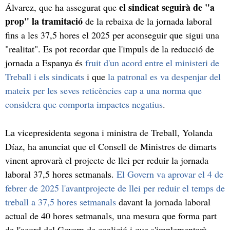
el sindicat seguirà de "a
Álvarez, que ha assegurat que
prop" la tramitació
de la rebaixa de la jornada laboral
fins a les 37,5 hores el 2025 per aconseguir que sigui una
"realitat". Es pot recordar que l'impuls de la reducció de
jornada a Espanya és
fruit d'un acord entre el ministeri de
Treball i els sindicats
i que
la patronal es va despenjar del
mateix per les seves reticències cap a una norma que
considera que comporta impactes negatius
.
La vicepresidenta segona i ministra de Treball, Yolanda
Díaz, ha anunciat que el Consell de Ministres de dimarts
vinent aprovarà el projecte de llei per reduir la jornada
laboral 37,5 hores setmanals.
El Govern va aprovar el 4 de
febrer de 2025 l'avantprojecte de llei per reduir el temps de
treball a 37,5 hores setmanals
davant la jornada laboral
actual de 40 hores setmanals, una mesura que forma part
de l'acord del Govern de coalició i que s'implementarà