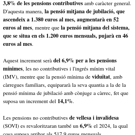
3,8% de les pensions contributives
amb caràcter general.
la pensió mitjana de jubilació, que
D'aquesta manera,
ascendeix a 1.380 euros al mes, augmentarà en 52
euros al mes
la pensió mitjana del sistema,
, mentre que
que se situa en els 1.200 euros mensuals, pujarà en 46
euros al mes
.
del 6,9% per a les pensions
Aquest increment serà
mínimes
, les no contributives i l'ingrés mínim vital
viduïtat
(IMV), mentre que la pensió mínima de
, amb
càrregues familiars, equipararà la seva quantia a la de la
pensió mínima de jubilació amb cònjuge a càrrec, fet que
14,1%
suposa un increment del
.
de vellesa i invalidesa
Les pensions no contributives
6,9%
(SOVI) es revaloritzaran també un
el 2024, la qual
cosa suposa arribar als 517,9 euros mensuals.