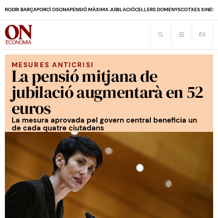
RODRI BARÇA
PORCÍ OSONA
PENSIÓ MÀXIMA JUBILACIÓ
CELLERS DOMENYS
COTXES XINES
MESURES ANTICRISI
La pensió mitjana de
jubilació augmentarà en 52
euros
La mesura aprovada pel govern central beneficia un
de cada quatre ciutadans