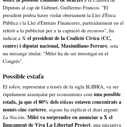
Diputats al cap de Gabinet, Guillermo Francos. "El
president podria haver violat obertament la Llei d'Ètica
Pública i la Llei d'Entitats Financeres, particularment en el
referit a la publicitat per a la captació de recursos", ha
el president de la Coalició Cívica (CC,
indicat a X
centre) i diputat nacional, Maximiliano Ferraro
, sota
un missatge titulat: "Milei ha de ser investigat en el
Congrés".
Possible estafa
El
token
, representat a través de la sigla $LIBRA, va ser
una possible
ràpidament assenyalat per economistes com
estafa, ja que el 80% dels
estaven concentrats a
tòkens
només cinc carteres
, segons ha explicat el diari argentí
Milei va sorprendre en anunciar a X el
La Nación
.
llançament de Viva La Libertad Project
, una iniciativa