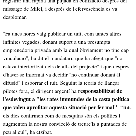
registrar una ràpida una pujada en cotització després del
missatge de Milei, i després de l'efervescència es va
desplomar.
"Fa unes hores vaig publicar un tuit, com tantes altres
infinites vegades, donant suport a una presumpta
emprenedoria privada amb la qual òbviament no tinc cap
vinculació", ha dit el mandatari, que ha afegit que "no
estava interioritzat dels detalls del projecte" i que després
d'haver-se informat va decidir "no continuar donant-li
difusió" i esborrar el tuit. Seguint la teoria de llançar
responsabilitzat de
pilotes fora, el dirigent argentí ha
l'esdevingut a "les rates immundes de la casta política
que volen aprofitar aquesta situació per fer mal"
. "Tots
els dies confirmen com de mesquins són els polítics i
augmenten la nostra convicció de treure'ls a puntades de
peu al cul", ha etzibat.