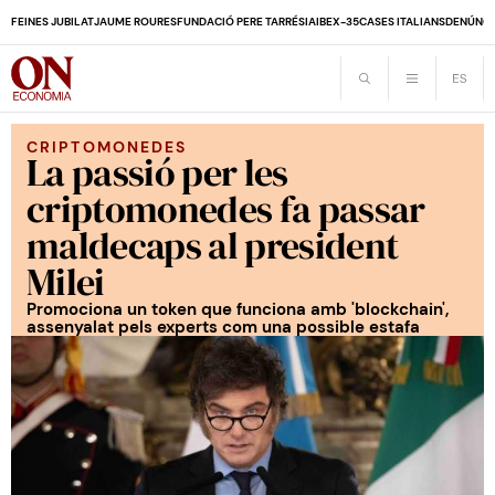
FEINES JUBILAT
JAUME ROURES
FUNDACIÓ PERE TARRÉS
IA
IBEX-35
CASES ITALIANS
DENÚNCI
CRIPTOMONEDES
La passió per les
criptomonedes fa passar
maldecaps al president
Milei
Promociona un token que funciona amb 'blockchain',
assenyalat pels experts com una possible estafa