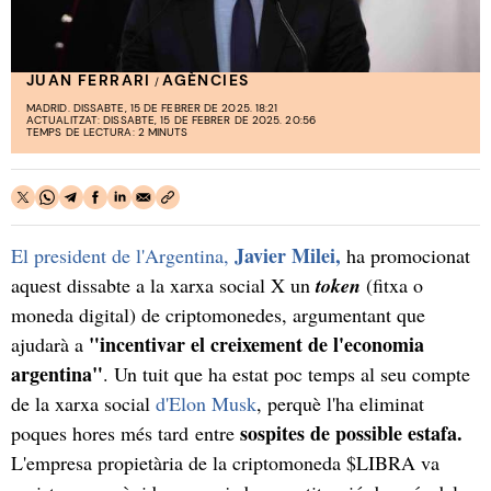
JUAN FERRARI
AGÈNCIES
/
MADRID. DISSABTE, 15 DE FEBRER DE 2025. 18:21
ACTUALITZAT: DISSABTE, 15 DE FEBRER DE 2025. 20:56
TEMPS DE LECTURA: 2 MINUTS
Javier Milei,
El president de l'Argentina,
ha promocionat
aquest dissabte a la xarxa social X un
token
(fitxa o
moneda digital) de criptomonedes, argumentant que
"incentivar el creixement de l'economia
ajudarà a
argentina"
. Un tuit que ha estat poc temps al seu compte
de la xarxa social
d'Elon Musk
, perquè l'ha eliminat
sospites de possible estafa.
poques hores més tard entre
L'empresa propietària de la criptomoneda $LIBRA va