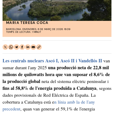
MARIA TERESA COCA
BARCELONA. DIVENDRES, 6 DE MARÇ DE 2026. 16:09
TEMPS DE LECTURA: 1 MINUT
Les centrals nuclears Ascó I, Ascó II i Vandellós II
van
una producció neta de 22,8 mil
sumar durant l'any 2025
milions de quilowatts hora que van suposar el 8,6% de
la producció global
neta del sistema elèctric peninsular i
fins al 58,8% de l'energia produïda a Catalunya
, segons
dades provisionals de Red Eléctrica de España. La
cobertura a Catalunya està e
n línia amb la de l'any
precedent
, quan van generar el 59,1% de l'energia