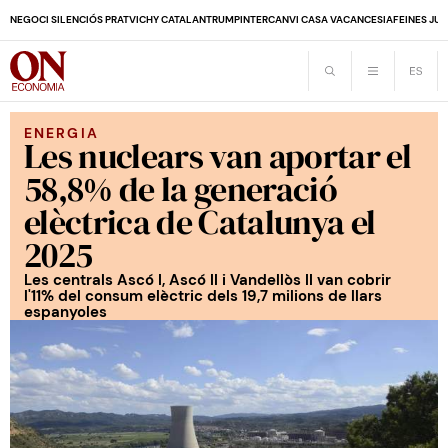
NEGOCI SILENCIÓS PRAT
VICHY CATALAN
TRUMP
INTERCANVI CASA VACANCES
IA
FEINES JUB
ENERGIA
Les nuclears van aportar el
58,8% de la generació
elèctrica de Catalunya el
2025
Les centrals Ascó I, Ascó II i Vandellòs II van cobrir
l'11% del consum elèctric dels 19,7 milions de llars
espanyoles