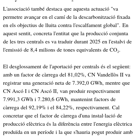
L'associació també destaca que aquesta actuació "va
permetre avançar en el camí de la descarbonització fixada
en els objectius de lluita contra l'escalfament global". En
aquest sentit, concreta l'entitat que la producció conjunta
de les tres centrals es va traduir durant 2025 en l'estalvi de
l'emissió de 8,4 milions de tones equivalents de CO₂.
El desglossament de l'aportació per centrals és el següent:
amb un factor de càrrega del 81,02%, CN Vandellòs II va
registrar una generació neta de 7.392,0 GWh, mentre que
CN Ascó I i CN Ascó II, van produir respectivament
7.991,3 GWh i 7.280,6 GWh, mantenint factors de
càrrega del 92,19% i el 84,22%, respectivament. Cal
concretar que el factor de càrrega d'una instal·lació de
producció elèctrica és la diferència entre l'energia elèctrica
produïda en un període i la que s'hauria pogut produir amb