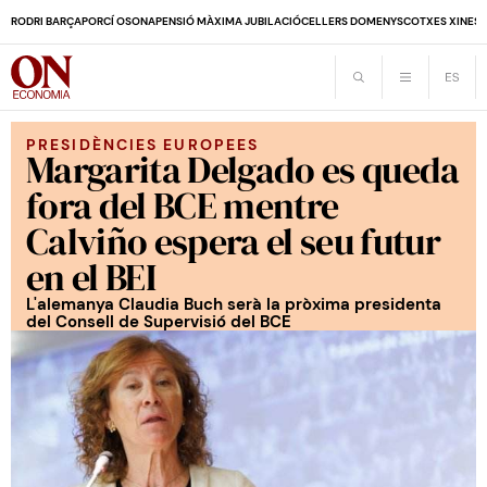
RODRI BARÇA
PORCÍ OSONA
PENSIÓ MÀXIMA JUBILACIÓ
CELLERS DOMENYS
COTXES XINES
PRESIDÈNCIES EUROPEES
Margarita Delgado es queda
fora del BCE mentre
Calviño espera el seu futur
en el BEI
L'alemanya Claudia Buch serà la pròxima presidenta
del Consell de Supervisió del BCE