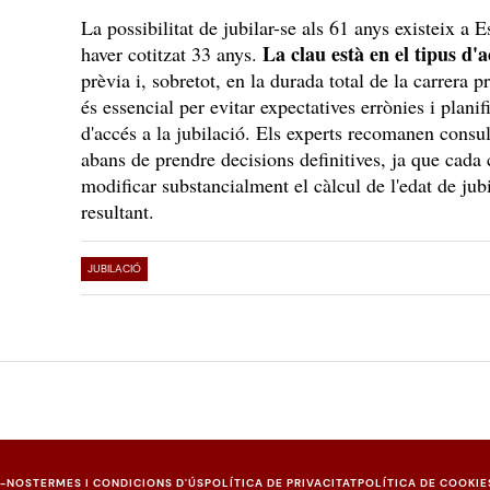
La possibilitat de jubilar-se als 61 anys existeix a
La clau està en el tipus d
haver cotitzat 33 anys.
prèvia i, sobretot, en la durada total de la carrera 
és essencial per evitar expectatives errònies i plan
d'accés a la jubilació. Els experts recomanen consul
abans de prendre decisions definitives, ja que cada 
modificar substancialment el càlcul de l'edat de jubi
resultant.
JUBILACIÓ
U-NOS
TERMES I CONDICIONS D'ÚS
POLÍTICA DE PRIVACITAT
POLÍTICA DE COOKIE