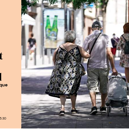
t
l
 que
5:30