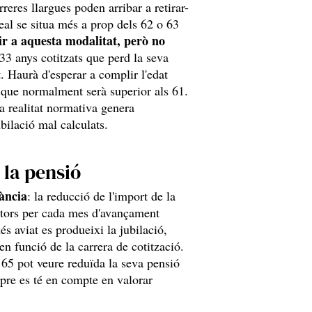
reres llargues poden arribar a retirar-
real se situa més a prop dels 62 o 63
ir a aquesta modalitat, però no
33 anys cotitzats que perd la seva
. Haurà d'esperar a complir l'edat
 que normalment serà superior als 61.
a realitat normativa genera
bilació mal calculats.
 la pensió
vància
: la reducció de l'import de la
uctors per cada mes d'avançament
s aviat es produeixi la jubilació,
 en funció de la carrera de cotització.
s 65 pot veure reduïda la seva pensió
pre es té en compte en valorar