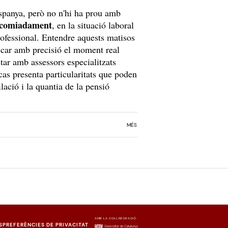
 Espanya, però no n'hi ha prou amb
'acomiadament
, en la situació laboral
professional. Entendre aquests matisos
ificar amb precisió el moment real
tar amb assessors especialitzats
cas presenta particularitats que poden
lació i la quantia de la pensió
MÉS
AMB LA COL·LABORACIÓ:
S
PREFERÈNCIES DE PRIVACITAT