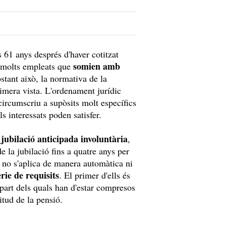
s 61 anys després d'haver cotitzat
somien amb
a molts empleats que
stant això, la normativa de la
imera vista. L'ordenament jurídic
circumscriu a supòsits molt específics
s interessats poden satisfer.
jubilació anticipada involuntària
a
,
 la jubilació fins a quatre anys per
m no s'aplica de manera automàtica ni
ie de requisits
. El primer d'ells és
part dels quals han d'estar compresos
itud de la pensió.