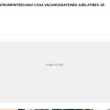
N
TRUMP
INTERCANVI CASA VACANCES
IA
FEINES JUBILAT
IBEX-35