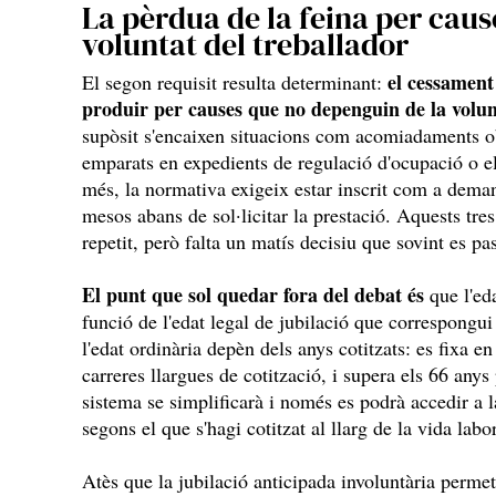
La pèrdua de la feina per cause
voluntat del treballador
el cessament 
El segon requisit resulta determinant:
produir per causes que no depenguin de la volun
supòsit s'encaixen situacions com acomiadaments obj
emparats en expedients de regulació d'ocupació o e
més, la normativa exigeix estar inscrit com a dema
mesos abans de sol·licitar la prestació. Aquests tr
repetit, però falta un matís decisiu que sovint es pas
El punt que sol quedar fora del debat és
que l'ed
funció de l'edat legal de jubilació que correspongu
l'edat ordinària depèn dels anys cotitzats: es fixa e
carreres llargues de cotització, i supera els 66 anys 
sistema se simplificarà i només es podrà accedir a l
segons el que s'hagi cotitzat al llarg de la vida labor
Atès que la jubilació anticipada involuntària permet