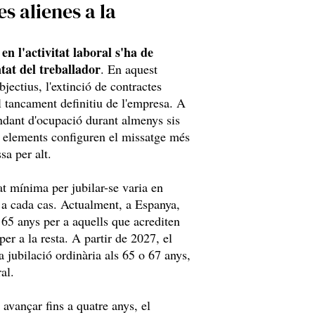
s alienes a la
en l'activitat laboral s'ha de
tat del treballador
. En aquest
ectius, l'extinció de contractes
l tancament definitiu de l'empresa. A
ndant d'ocupació durant almenys sis
es elements configuren el missatge més
sa per alt.
at mínima per jubilar-se varia en
i a cada cas. Actualment, a Espanya,
n 65 anys per a aquells que acrediten
per a la resta. A partir de 2027, el
a jubilació ordinària als 65 o 67 anys,
al.
 avançar fins a quatre anys, el