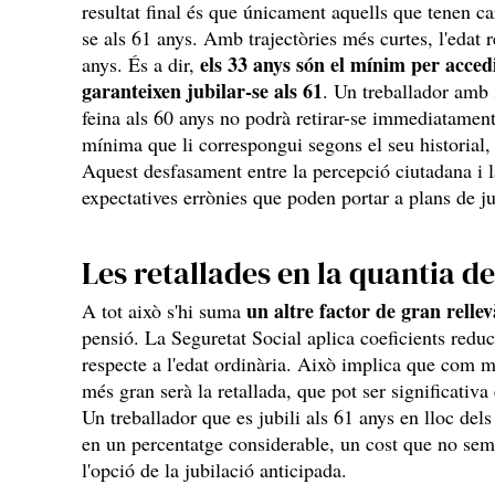
resultat final és que únicament aquells que tenen car
se als 61 anys. Amb trajectòries més curtes, l'edat 
els 33 anys són el mínim per acced
anys. És a dir,
garanteixen jubilar-se als 61
. Un treballador amb 
feina als 60 anys no podrà retirar-se immediatament
mínima que li correspongui segons el seu historial,
Aquest desfasament entre la percepció ciutadana i l
expectatives errònies que poden portar a plans de ju
Les retallades en la quantia de
un altre factor de gran relle
A tot això s'hi suma
pensió. La Seguretat Social aplica coeficients red
respecte a l'edat ordinària. Això implica que com mé
més gran serà la retallada, que pot ser significativa
Un treballador que es jubili als 61 anys en lloc del
en un percentatge considerable, un cost que no sem
l'opció de la jubilació anticipada.