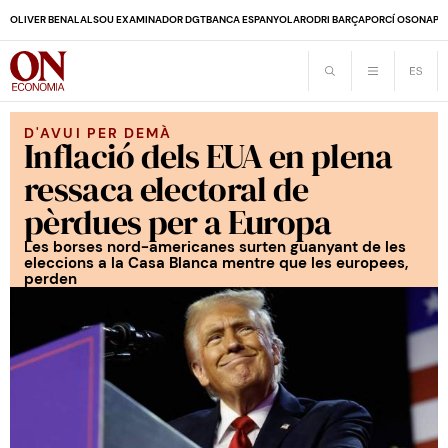
OLIVER BENALAL
SOU EXAMINADOR DGT
BANCA ESPANYOLA
RODRI BARÇA
PORCÍ OSONA
PE
D'AVUI PER DEMÀ
Inflació dels EUA en plena
ressaca electoral de
pèrdues per a Europa
Les borses nord-americanes surten guanyant de les
eleccions a la Casa Blanca mentre que les europees,
perden