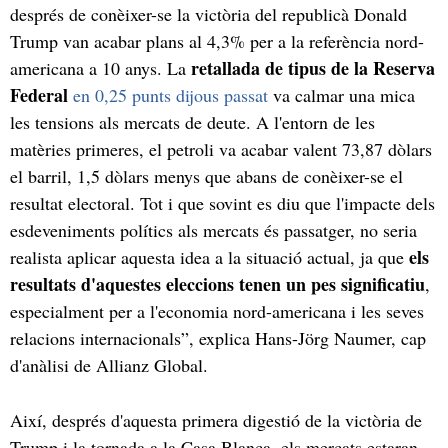
després de conèixer-se la victòria del republicà Donald
Trump van acabar plans al 4,3% per a la referència nord-
retallada de tipus de la Reserva
americana a 10 anys. La
Federal
en 0,25 punts dijous passat
va calmar una mica
les tensions als mercats de deute. A l'entorn de les
matèries primeres, el petroli va acabar valent 73,87 dòlars
el barril, 1,5 dòlars menys que abans de conèixer-se el
resultat electoral. Tot i que sovint es diu que l'impacte dels
esdeveniments polítics als mercats és passatger, no seria
els
realista aplicar aquesta idea a la situació actual, ja que
resultats d'aquestes eleccions tenen un pes significatiu
,
especialment per a l'economia nord-americana i les seves
relacions internacionals”, explica Hans-Jörg Naumer, cap
d'anàlisi de Allianz Global.
Així, després d'aquesta primera digestió de la victòria de
Trump i la tornada a la Casa Blanca, els mercats estaran