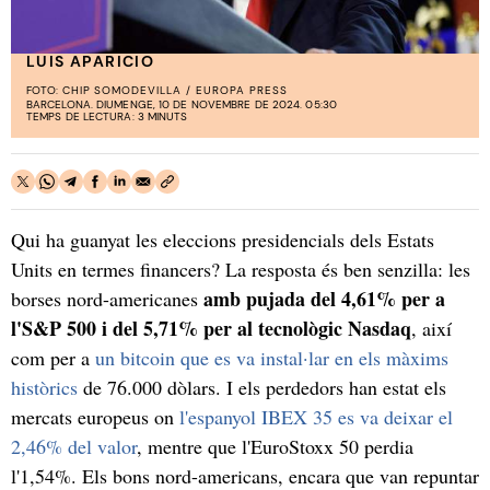
LUIS APARICIO
FOTO:
CHIP SOMODEVILLA / EUROPA PRESS
BARCELONA. DIUMENGE, 10 DE NOVEMBRE DE 2024. 05:30
TEMPS DE LECTURA: 3 MINUTS
Qui ha guanyat les eleccions presidencials dels Estats
Units en termes financers? La resposta és ben senzilla: les
amb pujada del 4,61% per a
borses nord-americanes
l'S&P 500 i del 5,71% per al tecnològic Nasdaq
, així
com per a
un bitcoin que es va instal·lar en els màxims
històrics
de 76.000 dòlars. I els perdedors han estat els
mercats europeus on
l'espanyol IBEX 35 es va deixar el
2,46% del valor
, mentre que l'EuroStoxx 50 perdia
l'1,54%. Els bons nord-americans, encara que van repuntar