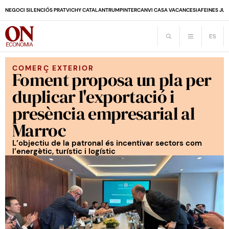
NEGOCI SILENCIÓS PRAT
VICHY CATALAN
TRUMP
INTERCANVI CASA VACANCES
IA
FEINES JUB
COMERÇ EXTERIOR
Foment proposa un pla per
duplicar l'exportació i
presència empresarial al
Marroc
L’objectiu de la patronal és incentivar sectors com
l’energètic, turístic i logístic