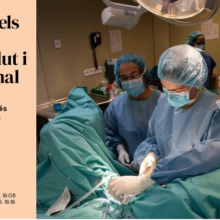
els
ut i
mal
és
a
 16:08
 16:16