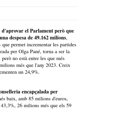
a d'aprovar el Parlament però que
 una despesa de 49.162 milions
,
 que permet incrementar les partides
derada per Olga Pané, torna a ser la
 però no està entre les que més
 milions més que l'any 2023. Creix
incrementen un 24,9%.
conselleria encapçalada per
més baix, amb 85 milions d'euros,
l 43,3%, 26 milions més que els 59