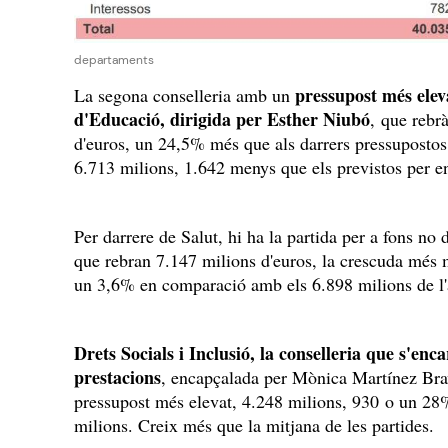
departaments
pressupost més elev
La segona conselleria amb un
d'Educació, dirigida per Esther Niubó
, que rebr
d'euros, un 24,5% més que als darrers pressuposto
6.713 milions, 1.642 menys que els previstos per 
Per darrere de Salut, hi ha la partida per a fons no
que rebran 7.147 milions d'euros, la crescuda més
un 3,6% en comparació amb els 6.898 milions de l
Drets Socials i Inclusió, la conselleria que s'encar
prestacions
, encapçalada per Mònica Martínez Brav
pressupost més elevat, 4.248 milions, 930 o un 28
milions. Creix més que la mitjana de les partides.