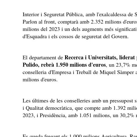
Interior i Seguretat Pública, amb l'exalcaldessa d
Parlon al front, comptarà amb 2.352 milions d'eur
milions del 2023 i un dels augments més significati
d'Esquadra i els cossos de seguretat del Govern.
Recerca i Universitats, lidera
El departament de
Pulido, rebrà 1.950 milions d'euros
, un 23,7% mé
conselleria d'Empresa i Treball de Miquel Sàmper 
milions d'euros.
Les últimes de les conselleries amb un pressupost s
i Qualitat democràtica, que compte amb 1.392 mili
2023, i Presidència, amb 1.051 milions, un 30,2% 
Es queda fregant els 1.000 milions Agricultura, Ra