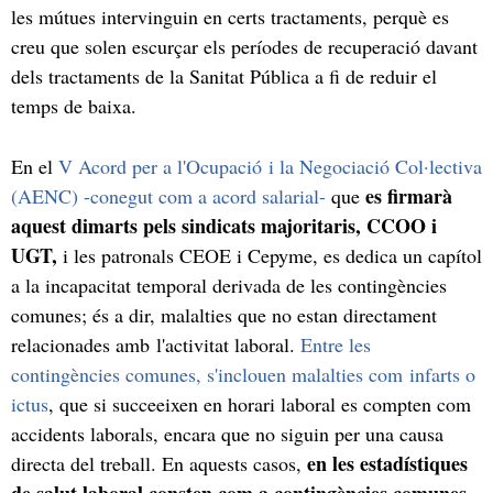
les mútues intervinguin en certs tractaments, perquè es
creu que solen escurçar els períodes de recuperació davant
dels tractaments de la Sanitat Pública a fi de reduir el
temps de baixa.
En el
V Acord per a l'Ocupació i la Negociació Col·lectiva
es firmarà
(AENC) -conegut com a acord salarial-
que
aquest dimarts pels sindicats majoritaris, CCOO i
UGT,
i les patronals CEOE i Cepyme, es dedica un capítol
a la incapacitat temporal derivada de les contingències
comunes; és a dir, malalties que no estan directament
relacionades amb l'activitat laboral.
Entre les
contingències comunes, s'inclouen malalties com infarts o
ictus
, que si succeeixen en horari laboral es compten com
accidents laborals, encara que no siguin per una causa
en les estadístiques
directa del treball. En aquests casos,
de salut laboral consten com a contingències comunes.