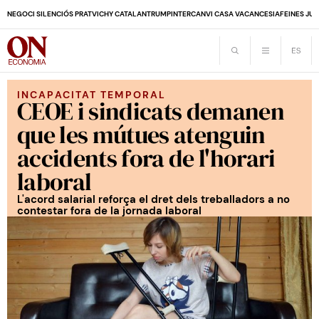
NEGOCI SILENCIÓS PRAT
VICHY CATALAN
TRUMP
INTERCANVI CASA VACANCES
IA
FEINES JUB
INCAPACITAT TEMPORAL
CEOE i sindicats demanen
que les mútues atenguin
accidents fora de l'horari
laboral
L'acord salarial reforça el dret dels treballadors a no
contestar fora de la jornada laboral