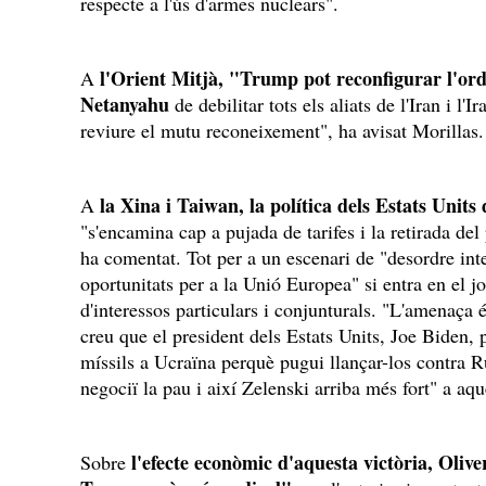
respecte a l'ús d'armes nuclears".
l'Orient Mitjà, "Trump pot reconfigurar l'ord
A
Netanyahu
de debilitar tots els aliats de l'Iran i l
reviure el mutu reconeixement", ha avisat Morillas.
la Xina i Taiwan, la política dels Estats Units
A
"s'encamina cap a pujada de tarifes i la retirada de
ha comentat. Tot per a un escenari de "desordre int
oportunitats per a la Unió Europea" si entra en el jo
d'interessos particulars i conjunturals. "L'amenaça 
creu que el president dels Estats Units, Joe Biden, p
míssils a Ucraïna perquè pugui llançar-los contra 
negociï la pau i així Zelenski arriba més fort" a aq
l'efecte econòmic d'aquesta victòria, Olive
Sobre