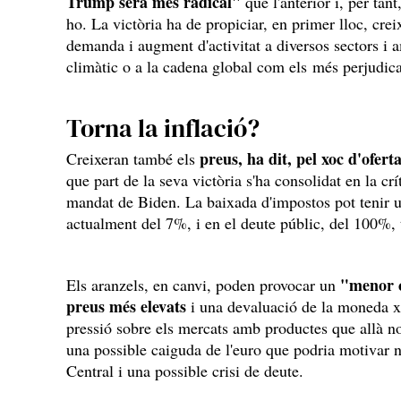
Trump serà més radical"
que l'anterior i, per ta
ho. La victòria ha de propiciar, en primer lloc, cr
demanda i augment d'activitat a diversos sectors i a
climàtic o a la cadena global com els més perjudica
Torna la inflació?
preus, ha dit, pel xoc d'ofert
Creixeran també els
que part de la seva victòria s'ha consolidat en la crí
mandat de Biden. La baixada d'impostos pot tenir un
actualment del 7%, i en el deute públic, del 100%, t
"menor c
Els aranzels, en canvi, poden provocar un
preus més elevats
i una devaluació de la moneda x
pressió sobre els mercats amb productes que allà no 
una possible caiguda de l'euro que podria motivar 
Central i una possible crisi de deute.