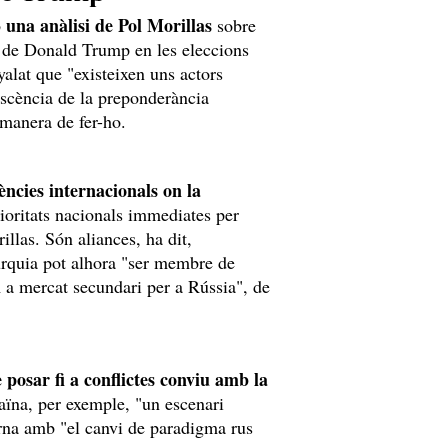
una anàlisi de Pol Morillas
b
sobre
ia de Donald Trump en les eleccions
yalat que "existeixen uns actors
scència de la preponderància
manera de fer-ho.
ències internacionals on la
ioritats nacionals immediates per
illas. Són aliances, ha dit,
urquia pot alhora "ser membre de
 a mercat secundari per a Rússia", de
 posar fi a conflictes conviu amb la
aïna, per exemple, "un escenari
erna amb "el canvi de paradigma rus