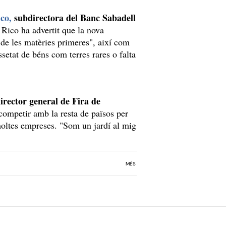
co,
subdirectora del Banc Sabadell
 Rico ha advertit que la nova
 de les matèries primeres", així com
ssetat de béns com terres rares o falta
irector general de Fira de
r competir amb la resta de països per
moltes empreses. "Som un jardí al mig
MÉS