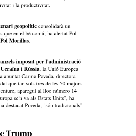
vitat i la productivitat.
enari geopolític
consolidarà un
s que en el bé comú, ha alertat Pol
Pol Morillas
a
.
anzels imposat per l'administració
i Ucraïna i Rússia
, la Unió Europea
ha apuntat Carme Poveda, directora
at que tan sols tres de les 50 majors
centure, aparegui al lloc número 14
uropa se'n va als Estats Units", ha
a destacat Poveda, "són tradicionals"
 de Trump