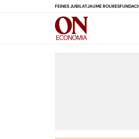
FEINES JUBILAT
JAUME ROURES
FUNDACI