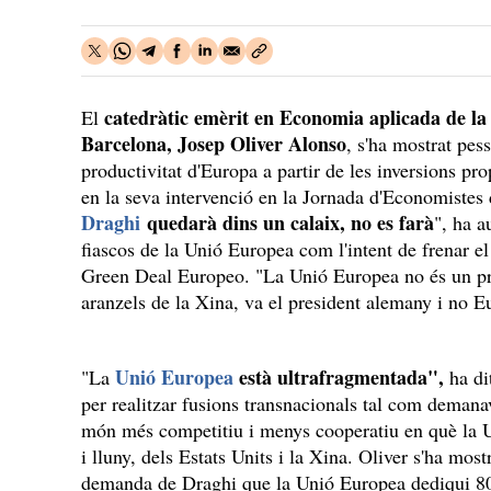
catedràtic emèrit en Economia aplicada de l
El
Barcelona, Josep Oliver Alonso
, s'ha mostrat pes
productivitat d'Europa a partir de les inversions pr
en la seva intervenció en la Jornada d'Economistes
Draghi
quedarà dins un calaix, no es farà
", ha a
fiascos de la Unió Europea com l'intent de frenar e
Green Deal Europeo. "La Unió Europea no és un pro
aranzels de la Xina, va el president alemany i no E
Unió Europea
està ultrafragmentada",
"La
ha dit
per realitzar fusions transnacionals tal com demanav
món més competitiu i menys cooperatiu en què la U
i lluny, dels Estats Units i la Xina. Oliver s'ha mos
demanda de Draghi que la Unió Europea dediqui 80