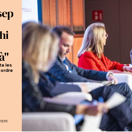
sep
hi
à"
a les
ordre
13:55