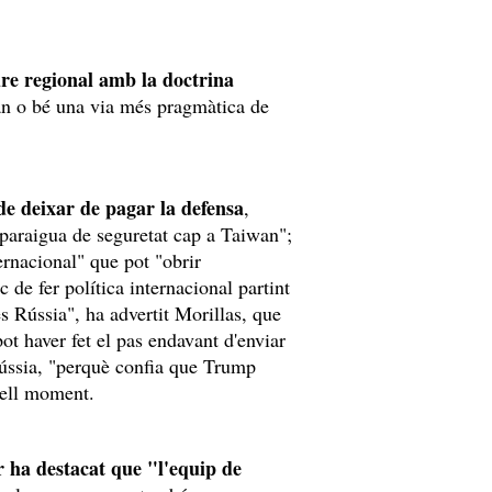
re regional amb la doctrina
'Iran o bé una via més pragmàtica de
 de deixar de pagar la defensa
,
l paraigua de seguretat cap a Taiwan";
ernacional" que pot "obrir
c de fer política internacional partint
és Rússia", ha advertit Morillas, que
ot haver fet el pas endavant d'enviar
Rússia, "perquè confia que Trump
uell moment.
r ha destacat que "l'equip de