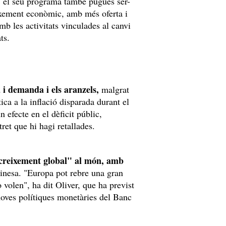
nt, el seu programa també pugues ser-
eixement econòmic, amb més oferta i
mb les activitats vinculades al canvi
ts.
a i demanda i els aranzels,
malgrat
tica a la inflació disparada durant el
 efecte en el dèficit públic,
ret que hi hagi retallades.
reixement global" al món, amb
inesa. "Europa pot rebre una gran
volen", ha dit Oliver, que ha previst
noves polítiques monetàries del Banc