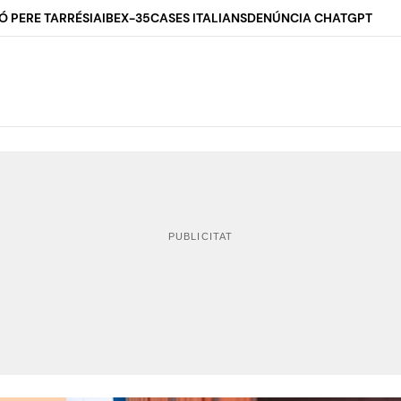
Ó PERE TARRÉS
IA
IBEX-35
CASES ITALIANS
DENÚNCIA CHATGPT