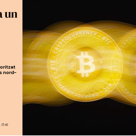
a un
oritzat
s nord-
17:41