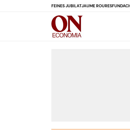
FEINES JUBILAT
JAUME ROURES
FUNDACI