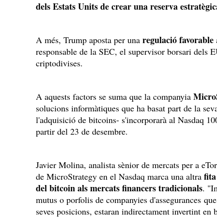
dels Estats Units de crear una reserva estratèg
regulació favorable
A més, Trump aposta per una
responsable de la SEC, el supervisor borsari dels E
criptodivises.
Micro
A aquests factors se suma que la companyia
solucions informàtiques que ha basat part de la sev
l'adquisició de bitcoins- s'incorporarà al Nasdaq 100
partir del 23 de desembre.
Javier Molina, analista sènior de mercats per a eTo
fit
de MicroStrategy en el Nasdaq marca una altra
del bitcoin als mercats financers tradicionals
. "I
mutus o porfolis de companyies d'assegurances que u
seves posicions, estaran indirectament invertint en 