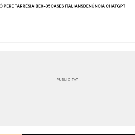
Ó PERE TARRÉS
IA
IBEX-35
CASES ITALIANS
DENÚNCIA CHATGPT