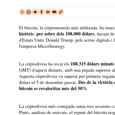
El bitcoin, la criptomoneda més utilitzada, ha mar
històric
per sobre dels 108.000 dòlars
,
, davant de
d'Estats Units Donald Trump, pels actius digitals i 
l'empresa MicroStrategy.
108.315 dòlars minuts
La criptodivisa ha tocat els
GMT) d'aquest dimarts, amb una pujada superior a
Aquesta criptodivisa va superar per primera vegada 
Des de la victòria
dòlars el 5 de desembre passat.
bitcoin es revaloritza més del 50%
.
La criptodivisa més coneguda suma tres sessions co
Pinto, analista de mercats, el repunt del bitcoin re