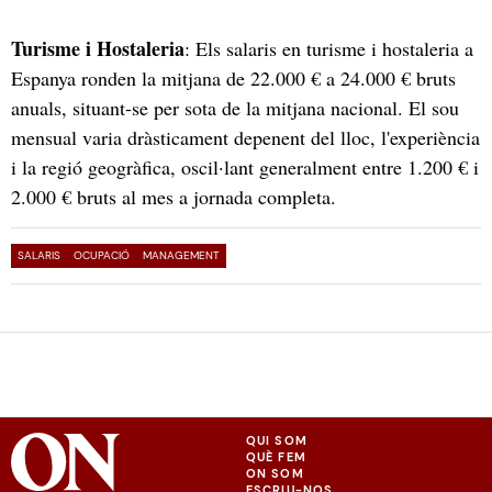
Turisme i Hostaleria
: Els salaris en turisme i hostaleria a
Espanya ronden la mitjana de
22.000 € a 24.000 € bruts
anuals
, situant-se per sota de la mitjana nacional. El sou
mensual varia dràsticament depenent del lloc, l'experiència
i la regió geogràfica, oscil·lant generalment entre 1.200 € i
2.000 € bruts al mes
a jornada completa.
SALARIS
OCUPACIÓ
MANAGEMENT
QUI SOM
QUÈ FEM
ON SOM
ESCRIU-NOS