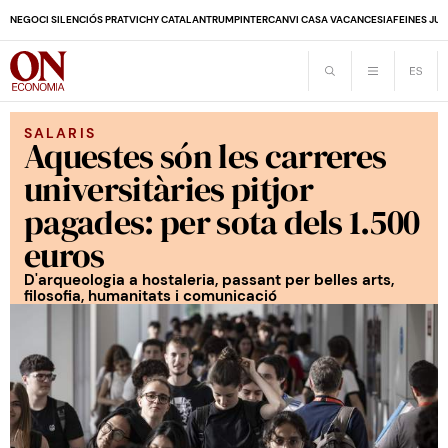
NEGOCI SILENCIÓS PRAT
VICHY CATALAN
TRUMP
INTERCANVI CASA VACANCES
IA
FEINES JUB
SALARIS
Aquestes són les carreres
universitàries pitjor
pagades: per sota dels 1.500
euros
D'arqueologia a hostaleria, passant per belles arts,
filosofia, humanitats i comunicació