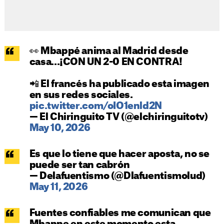
👀 Mbappé anima al Madrid desde
casa...¡CON UN 2-0 EN CONTRA!
📲 El francés ha publicado esta imagen
en sus redes sociales.
pic.twitter.com/oIO1enld2N
— El Chiringuito TV (@elchiringuitotv)
May 10, 2026
Es que lo tiene que hacer aposta, no se
puede ser tan cabrón
— Delafuentismo (@Dlafuentismolud)
May 11, 2026
Fuentes confiables me comunican que