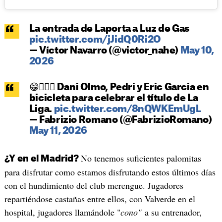
La entrada de Laporta a Luz de Gas
pic.twitter.com/jJidQ0Ri2O
— Víctor Navarro (@victor_nahe)
May 10,
2026
😁🚴🏼‍♂️ Dani Olmo, Pedri y Eric Garcia en
bicicleta para celebrar el título de La
Liga.
pic.twitter.com/8nQWKEmUgL
— Fabrizio Romano (@FabrizioRomano)
May 11, 2026
No tenemos suficientes palomitas
¿Y en el Madrid?
para disfrutar como estamos disfrutando estos últimos días
con el hundimiento del club merengue. Jugadores
repartiéndose castañas entre ellos, con Valverde en el
hospital, jugadores llamándole "
cono"
a su entrenador,