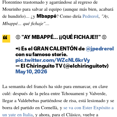
Florentino trastornado y agarrándose al regreso de
Mourinho para salvar al equipo (aunque más bien, acabará
de hundirlo)... ¿y
? Como diría
Pedrerol
,
"Ay,
Mbappé
Mbappé... qué fichaje"
...
😡 "AY MBAPPÉ... ¡¡QUÉ FICHAJE!!" 😡
📲 Es el GRAN CALENTÓN de
@jpedrerol
con su famoso storie.
pic.twitter.com/WZcNL6krVy
— El Chiringuito TV (@elchiringuitotv)
May 10, 2026
La semanita del francés ha sido para enmarcar, en clave
culé: después de la pelea entre Tchouameni y Valverde,
llegar a Valdebebas partiéndose de risa, está lesionado y se
borra del partido en Cornellà, y
se va con Ester Expósito a
un yate en Italia
, y ahora, para el Clásico, vuelve a