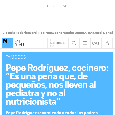
Victoria Federica
Jordi Robirosa
Leonor
Nacho Duato
Aitana
Jordi Gonzál
FAMOSOS
Pepe Rodríguez, cocinero:
“Es una pena que, de
pequeños, nos lleven al
pediatra y no al
nutricionista”
Pepe Rodríguez recomienda a todos los padres