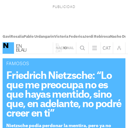
Gavi
Rosalía
Pablo Urdangarin
Victoria Federica
Jordi Robirosa
Nacho Du
FAMOSOS
Friedrich Nietzsche: “Lo
que me preocupa no es
que hayas mentido, sino
que, en adelante, no podré
creer en ti”
Nietzsche podía perdonar la mentira, pero ya no