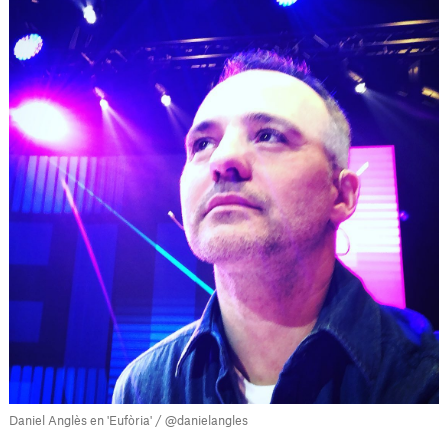
Daniel Anglès en 'Eufòria' / @danielangles