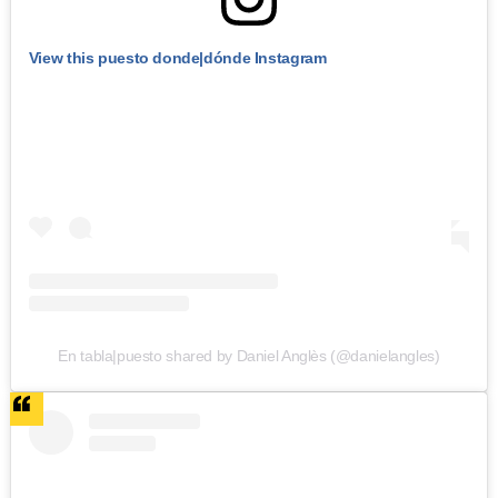
View this puesto donde|dónde Instagram
En tabla|puesto shared by Daniel Anglès (@danielangles)