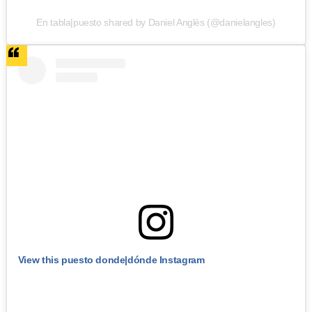
En tabla|puesto shared by Daniel Anglès (@danielangles)
View this puesto donde|dónde Instagram