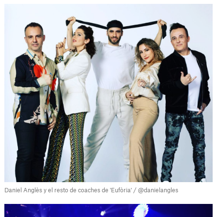
Daniel Anglès y el resto de coaches de 'Eufòria' / @danielangles