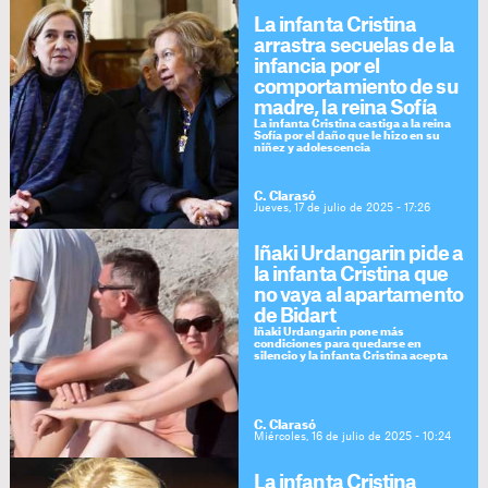
La infanta Cristina
arrastra secuelas de la
infancia por el
comportamiento de su
madre, la reina Sofía
La infanta Cristina castiga a la reina
Sofía por el daño que le hizo en su
niñez y adolescencia
C. Clarasó
Jueves, 17 de julio de 2025 - 17:26
Iñaki Urdangarin pide a
la infanta Cristina que
no vaya al apartamento
de Bidart
Iñaki Urdangarin pone más
condiciones para quedarse en
silencio y la infanta Cristina acepta
C. Clarasó
Miércoles, 16 de julio de 2025 - 10:24
La infanta Cristina