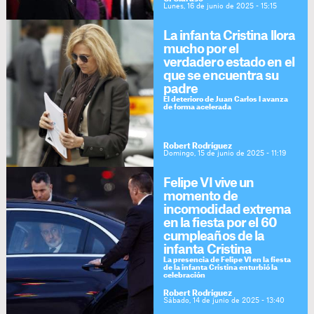
Lunes, 16 de junio de 2025 - 15:15
La infanta Cristina llora
mucho por el
verdadero estado en el
que se encuentra su
padre
El deterioro de Juan Carlos I avanza
de forma acelerada
Robert Rodríguez
Domingo, 15 de junio de 2025 - 11:19
Felipe VI vive un
momento de
incomodidad extrema
en la fiesta por el 60
cumpleaños de la
infanta Cristina
La presencia de Felipe VI en la fiesta
de la infanta Cristina enturbió la
celebración
Robert Rodríguez
Sábado, 14 de junio de 2025 - 13:40