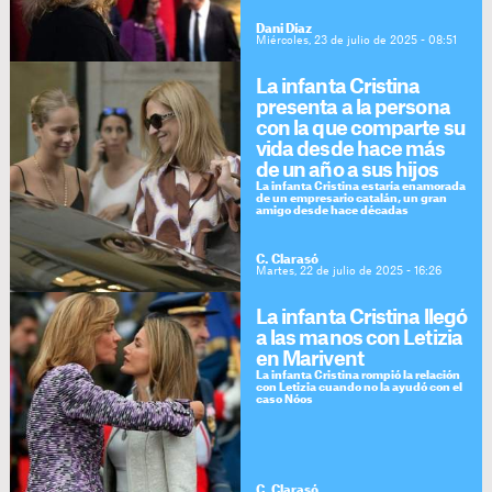
Dani Díaz
Miércoles, 23 de julio de 2025 - 08:51
La infanta Cristina
presenta a la persona
con la que comparte su
vida desde hace más
de un año a sus hijos
La infanta Cristina estaría enamorada
de un empresario catalán, un gran
amigo desde hace décadas
C. Clarasó
Martes, 22 de julio de 2025 - 16:26
La infanta Cristina llegó
a las manos con Letizia
en Marivent
La infanta Cristina rompió la relación
con Letizia cuando no la ayudó con el
caso Nóos
C. Clarasó