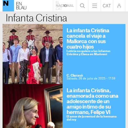
Infanta Cristina
La infanta Cristina
cancela el viaje a
Mallorca con sus
cuatro hijos
Letizia no quiere a las infantas
Cristina y Elena en Marivent
C. Clarasó
Sábado, 26 de julio de 2025 - 17:59
La infanta Cristina,
enamorada como una
adolescente de un
amigo íntimo de su
hermano, Felipe VI
El amor de juventud de la hermana
del rey