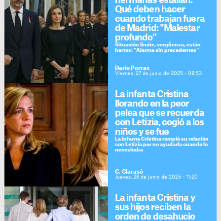
hermanas estallan.
Qué deben hacer
cuando trabajan fuera
de Madrid: "Malestar
profundo"
Situación límite, vergüenza, están
hartos: "Alarma sin precedentes"
Darío Porras
Viernes, 27 de junio de 2025 - 08:53
La infanta Cristina
llorando en la peor
pelea que se recuerda
con Letizia, cogió a los
niños y se fue
La infanta Cristina rompió su relación
con Letizia por no ayudarla cuando lo
necesitaba
C. Clarasó
Jueves, 26 de junio de 2025 - 11:20
La infanta Cristina y
sus hijos reciben la
orden de desahucio