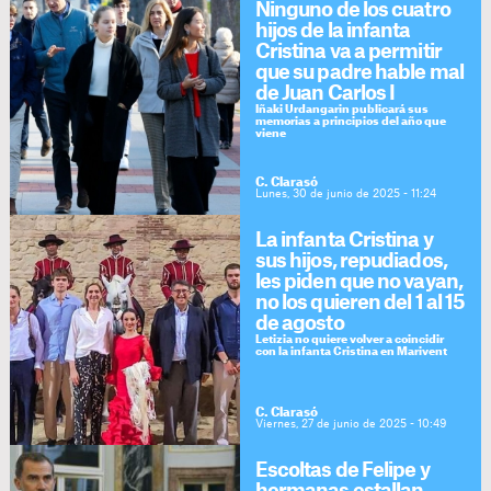
Ninguno de los cuatro
hijos de la infanta
Cristina va a permitir
que su padre hable mal
de Juan Carlos I
Iñaki Urdangarin publicará sus
memorias a principios del año que
viene
C. Clarasó
Lunes, 30 de junio de 2025 - 11:24
La infanta Cristina y
sus hijos, repudiados,
les piden que no vayan,
no los quieren del 1 al 15
de agosto
Letizia no quiere volver a coincidir
con la infanta Cristina en Marivent
C. Clarasó
Viernes, 27 de junio de 2025 - 10:49
Escoltas de Felipe y