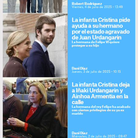
Robert Rodríguez
Viernes, 4 de julio de 2025 - 13:49
La infanta Cristina pide
ayuda a su hermano
por el estado agravado
de Juan Urdangarin
La hermana de Felipe VI quiere
proteger a su hijo
Dani Díaz
Jueves, 3 de julio de 2025 - 10:15
La infanta Cristina deja
a Iñaki Urdangarin y
Ainhoa Armentia en la
calle
La hermana del rey Felipe ha acabado
con ciertos privilegios de su ya ex
marido
Dani Díaz
Miércoles, 2 de julio de 2025 - 09:47