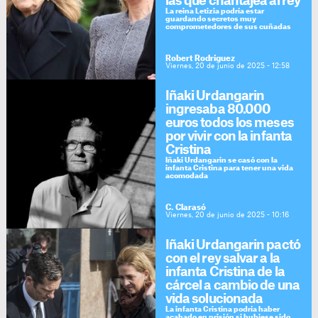
las que chantajea al rey
La reina Letizia podría estar
guardando secretos muy
comprometedores de sus cuñadas
Robert Rodríguez
Viernes, 20 de junio de 2025 - 12:58
Iñaki Urdangarin
ingresaba 80.000
euros todos los meses
por vivir con la infanta
Cristina
Iñaki Urdangarin se casó con la
infanta Cristina para tener una vida
acomodada
C. Clarasó
Viernes, 20 de junio de 2025 - 10:16
Iñaki Urdangarin pactó
con el rey salvar a la
infanta Cristina de la
cárcel a cambio de una
vida solucionada
La infanta Cristina podría haber
acabado en prisión si hubiese sido