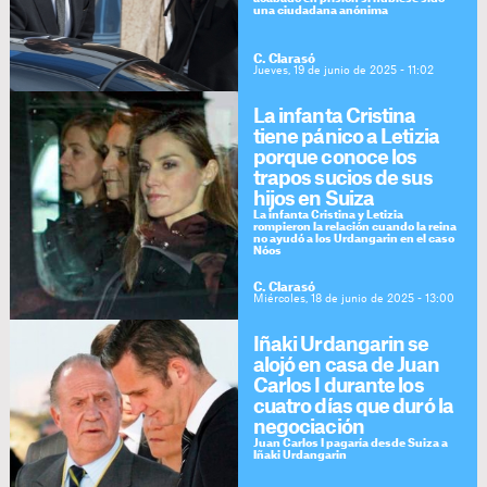
una ciudadana anónima
C. Clarasó
Jueves, 19 de junio de 2025 - 11:02
La infanta Cristina
tiene pánico a Letizia
porque conoce los
trapos sucios de sus
hijos en Suiza
La infanta Cristina y Letizia
rompieron la relación cuando la reina
no ayudó a los Urdangarin en el caso
Nóos
C. Clarasó
Miércoles, 18 de junio de 2025 - 13:00
Iñaki Urdangarin se
alojó en casa de Juan
Carlos I durante los
cuatro días que duró la
negociación
Juan Carlos I pagaría desde Suiza a
Iñaki Urdangarin