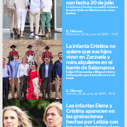
con fecha 30 de julio
La infanta Cristina no podrá visitar a
la reina Sofía en Marivent en estas
fechas
C. Clarasó
Miércoles, 25 de junio de 2025 - 11:20
La infanta Cristina no
quiere que sus hijos
vivan en Zarzuela y
mira alquileres en el
barrio de Salamanca
Felipe VI recuerda a Miguel e Irene
Urdangarin que Zarzuela no es un
hotel
C. Clarasó
Viernes, 20 de junio de 2025 - 16:12
Las infantas Elena y
Cristina aparecen en
las grabaciones
hechas por Letizia con