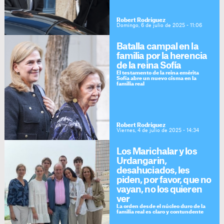
Robert Rodríguez
Domingo, 6 de julio de 2025 - 11:06
Batalla campal en la
familia por la herencia
de la reina Sofía
El testamento de la reina emérita
Sofía abre un nuevo cisma en la
familia real
Robert Rodríguez
Viernes, 4 de julio de 2025 - 14:34
Los Marichalar y los
Urdangarin,
desahuciados, les
piden, por favor, que no
vayan, no los quieren
ver
La orden desde el núcleo duro de la
familia real es claro y contundente