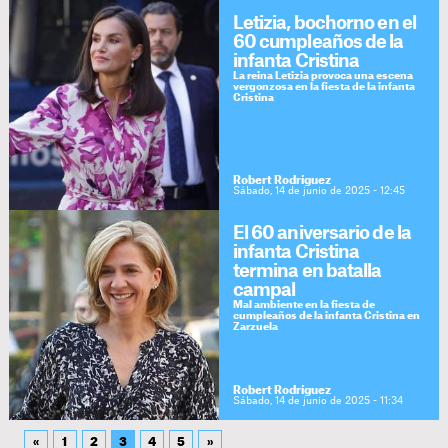
Letizia, bochorno en el
60 cumpleaños de la
infanta Cristina
La reina Letizia provoca una escena
vergonzosa en la fiesta de la infanta
Cristina
Robert Rodríguez
Sábado, 14 de junio de 2025 - 12:45
El 60 aniversario de la
infanta Cristina
termina en batalla
campal
Mal ambiente en la fiesta de
cumpleaños de la infanta Cristina en
Zarzuela
Robert Rodríguez
Sábado, 14 de junio de 2025 - 11:34
«
1
2
3
4
5
»