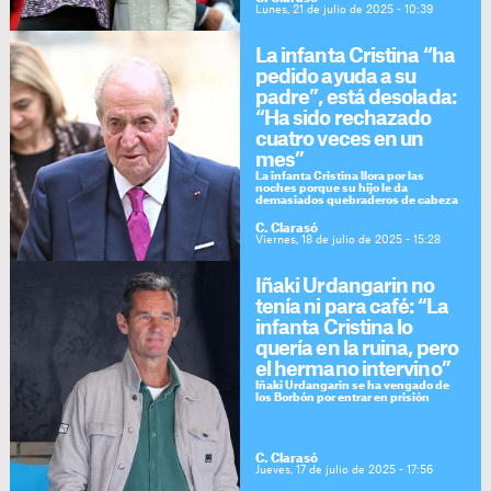
Lunes, 21 de julio de 2025 - 10:39
La infanta Cristina “ha
pedido ayuda a su
padre”, está desolada:
“Ha sido rechazado
cuatro veces en un
mes”
La infanta Cristina llora por las
noches porque su hijo le da
demasiados quebraderos de cabeza
C. Clarasó
Viernes, 18 de julio de 2025 - 15:28
Iñaki Urdangarin no
tenía ni para café: “La
infanta Cristina lo
quería en la ruina, pero
el hermano intervino”
Iñaki Urdangarin se ha vengado de
los Borbón por entrar en prisión
C. Clarasó
Jueves, 17 de julio de 2025 - 17:56