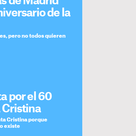
ñas de Madrid
niversario de la
nes, pero no todos quieren
ta por el 60
 Cristina
anta Cristina porque
o existe