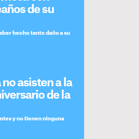
eaños de su
aber hecho tanto daño a su
 no asisten a la
iversario de la
entes y no tienen ninguna