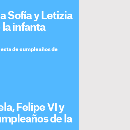
a Sofía y Letizia
la infanta
 fiesta de cumpleaños de
a, Felipe VI y
cumpleaños de la