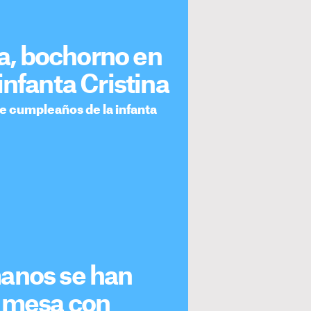
ia, bochorno en
infanta Cristina
 de cumpleaños de la infanta
anos se han
a mesa con