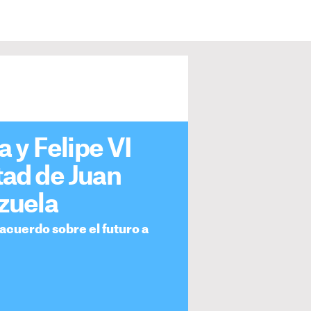
a y Felipe VI
tad de Juan
rzuela
n acuerdo sobre el futuro a