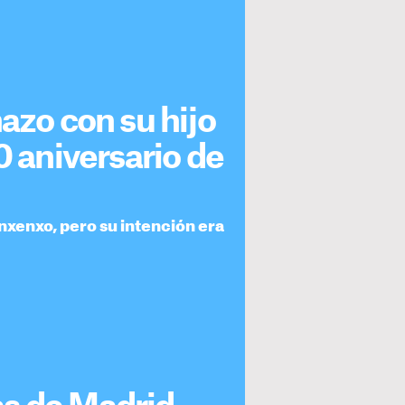
azo con su hijo
0 aniversario de
anxenxo, pero su intención era