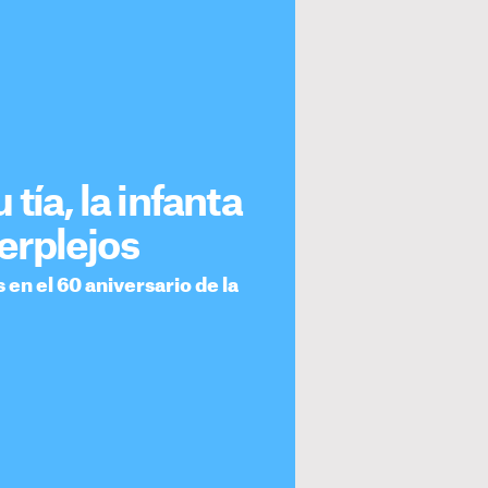
tía, la infanta
perplejos
 en el 60 aniversario de la