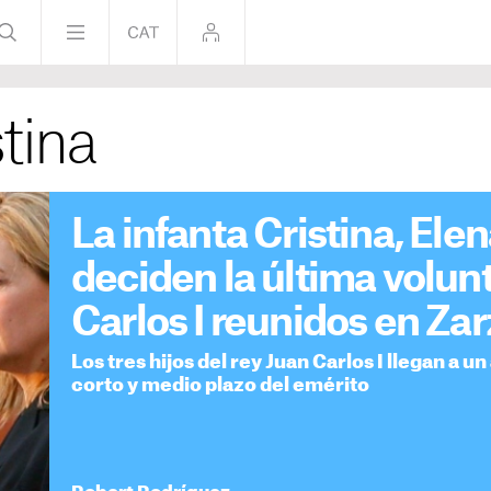
stina
La infanta Cristina, Elen
deciden la última volun
Carlos I reunidos en Za
Los tres hijos del rey Juan Carlos I llegan a u
corto y medio plazo del emérito