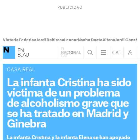
Victoria Federica
Jordi Robirosa
Leonor
Nacho Duato
Aitana
Jordi Gonzál
CASA REAL
La infanta Cristina ha sido
víctima de un problema
de alcoholismo grave que
se ha tratado en Madrid y
Ginebra
La infanta Cristina y la infanta Elena se han apoyado