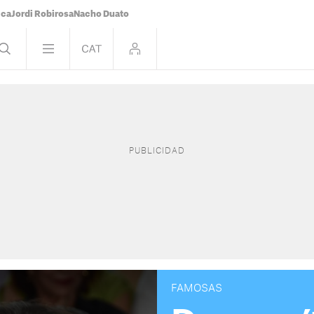
ica
Jordi Robirosa
Nacho Duato
FAMOSAS