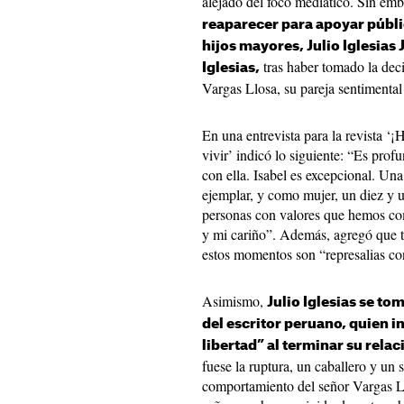
alejado del foco mediático. Sin emb
reaparecer para apoyar públi
hijos mayores, Julio Iglesias 
tras haber tomado la dec
Iglesias,
Vargas Llosa, su pareja sentimenta
En una entrevista para la revista ‘
vivir’ indicó lo siguiente: “Es pro
con ella. Isabel es excepcional. U
ejemplar, y como mujer, un diez y u
personas con valores que hemos co
y mi cariño”. Además, agregó que t
estos momentos son “represalias con
Asimismo,
Julio Iglesias se to
del escritor peruano, quien 
libertad” al terminar su relac
fuese la ruptura, un caballero y un
comportamiento del señor Vargas L