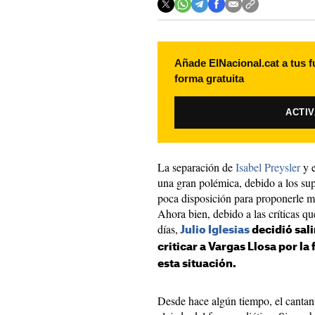
Añade ElNacional.cat a tus f
forma gratuita
ACTI
La separación de
Isabel Preysler
y e
una gran polémica, debido a los sup
poca disposición para proponerle mat
Ahora bien, debido a las críticas qu
días,
Julio Iglesias
decidió sali
criticar a Vargas Llosa por l
esta situación.
Desde hace algún tiempo, el cantant