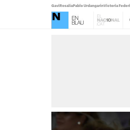
Gavi
Rosalía
Pablo Urdangarin
Victoria Feder