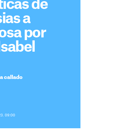
ticas de
sias a
osa por
Isabel
da callado
23. 09:00