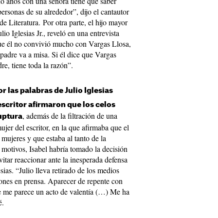
o años con una señora tiene que saber
ersonas de su alrededor”, dijo el cantautor
e Literatura. Por otra parte, el hijo mayor
ulio Iglesias Jr., reveló en una entrevista
ue él no convivió mucho con Vargas Llosa,
padre va a misa. Si él dice que Vargas
e, tiene toda la razón”.
r las palabras de Julio Iglesias
scritor afirmaron que los celos
, además de la filtración de una
uptura
mujer del escritor, en la que afirmaba que el
 mujeres y que estaba al tanto de la
os motivos, Isabel habría tomado la decisión
vitar reaccionar ante la inesperada defensa
sias. “Julio lleva retirado de los medios
ones en prensa. Aparecer de repente con
e me parece un acto de valentía (…) Me ha
té.