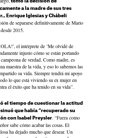
argo,
tomó la decisión de
camente a la madre de sus tres
Jr., Enrique Iglesias y Chábeli
isión de separarse definitivamente de Mario
l desde 2015.
¡HOLA!’, el intérprete de ‘Me olvidé de
fundamente injusto cómo se están portando
na campeona de verdad. Como madre, es
na maestra de la vida, y eso lo sabemos las
mpartido su vida. Siempre tendrá mi apoyo
odo lo que está viviendo su ex mujer en
tra el éxito que ha tenido en su vida”.
mó el tiempo de cuestionar la actitud
insinuó que había “recuperado su
. “Fuera como
ión con Isabel Preysler
 señor sabe cómo acabar las cosas. El
losa ha dejado mucho que desear. Un