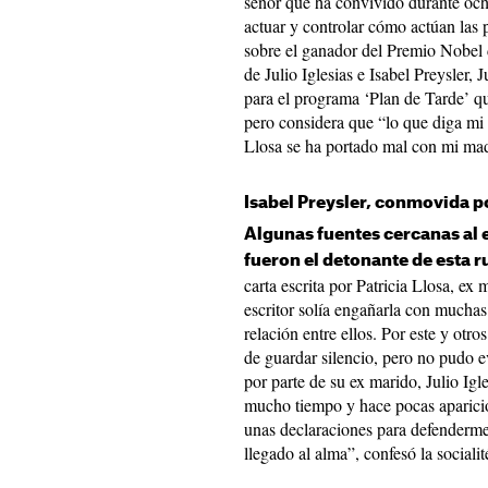
señor que ha convivido durante och
actuar y controlar cómo actúan las p
sobre el ganador del Premio Nobel d
de Julio Iglesias e Isabel Preysler, J
para el programa ‘Plan de Tarde’ q
pero considera que “lo que diga mi 
Llosa se ha portado mal con mi madr
Isabel Preysler, conmovida po
Algunas fuentes cercanas al e
fueron el detonante de esta r
carta escrita por Patricia Llosa, ex 
escritor solía engañarla con muchas
relación entre ellos. Por este y otr
de guardar silencio, pero no pudo e
por parte de su ex marido, Julio Igle
mucho tiempo y hace pocas aparici
unas declaraciones para defenderm
llegado al alma”, confesó la sociali