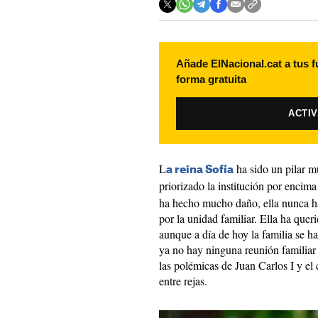
Añade ElNacional.cat a tus f
forma gratuita
ACTI
L
ha sido un pilar m
a reina Sofía
priorizado la institución por encim
ha hecho mucho daño, ella nunca h
por la unidad familiar. Ella ha queri
aunque a día de hoy la familia se 
ya no hay ninguna reunión familia
las polémicas de Juan Carlos I y e
entre rejas.