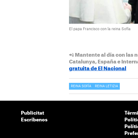
El papa Francisco con la reina Sofía
📲 Mantente al día con las n
Catalunya, España e Intern
gratuita de El Nacional
REINA SOFÍA
REINA LETIZIA
Publicitat
Térmi
Escríbenos
Polít
Polít
Prefe