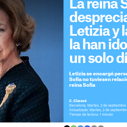
La reina S
despreci
Letizia y 
la han ido
un solo d
Letizia se encargó per
Sofía no tuviesen relaci
reina Sofía
C. Clarasó
Barcelona. Martes, 2 de septiembre
Actualizado: Martes, 2 de septiembr
Tiempo de lectura: 1 minuto