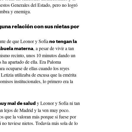
uestos Generales del Estado, pero no logró
sombra y enemiga.
nguna relación con sus nietas por
nte de que Leonor y Sofía
no tengan la
, a pesar de vivir a tan
abuela materna
 mismo recinto, unos 10 minutos dando un
s ha apartado de ella. Era Paloma
ra ocuparse de ellas cuando los reyes
Letizia utilizaba de excusa que la emérita
misos institucionales, lo primero era la
y Leonor y Sofía ni tan
muy mal de salud
ian lejos de Madrid y la ven muy poco.
tos que la valoran más porque si fuese por
si no tuviese nietos. Todavía más sola de lo