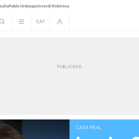
salía
Pablo Urdangarin
Jordi Robirosa
CASA REAL