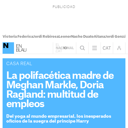
Victoria Federica
Jordi Robirosa
Leonor
Nacho Duato
Aitana
Jordi Gonzál
CASA REAL
La polifacética madre de
Meghan Markle, Doria
Ragland: multitud de
empleos
Del yoga al mundo empresarial, los inesperados
oficios de la suegra del príncipe Harry