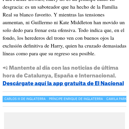
desgracia: es un saboteador que ha hecho de la Familia
Real su blanco favorito. Y mientras las tensiones
aumentan, ni Guillermo ni Kate Middleton han movido un
solo dedo para frenar esta ofensiva. Todo indica que, en el
fondo, los herederos del trono ven con buenos ojos la
exclusión definitiva de Harry, quien ha cruzado demasiadas
líneas como para que su regreso sea posible.
📲 Mantente al día con las noticias de última
hora de Catalunya, España e Internacional.
Descárgate aquí la app gratuita de El Nacional
CARLOS III DE INGLATERRA
PRÍNCIPE ENRIQUE DE INGLATERRA
CAMILA PARK