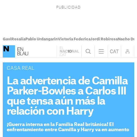
Gavi
Rosalía
Pablo Urdangarin
Victoria Federica
Jordi Robirosa
Nacho Du
CASA REAL
La advertencia de Camilla
Parker-Bowles a Carlos III
que tensa aún más la
relación con Harry
¡Guerra interna en la Familia Real británica! El
enfrentamiento entre Camilla y Harry va en aumento