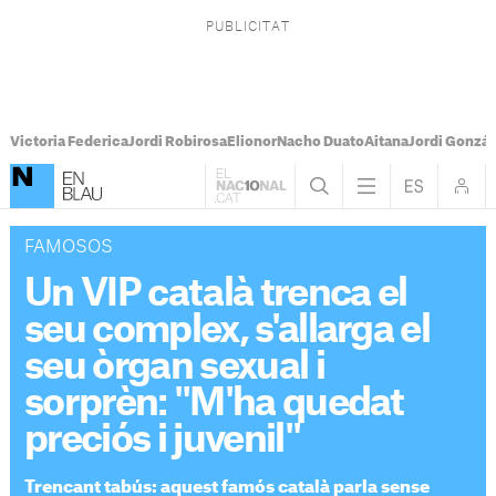
Victoria Federica
Jordi Robirosa
Elionor
Nacho Duato
Aitana
Jordi Gonzál
FAMOSOS
Un VIP català trenca el
seu complex, s'allarga el
seu òrgan sexual i
sorprèn: "M'ha quedat
preciós i juvenil"
Trencant tabús: aquest famós català parla sense