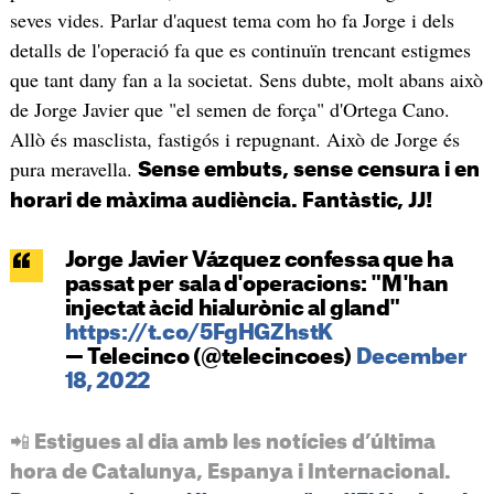
seves vides. Parlar d'aquest tema com ho fa Jorge i dels
detalls de l'operació fa que es continuïn trencant estigmes
que tant dany fan a la societat. Sens dubte, molt abans això
de Jorge Javier que "el semen de força" d'Ortega Cano.
Allò és masclista, fastigós i repugnant. Això de Jorge és
pura meravella.
Sense embuts, sense censura i en
horari de màxima audiència. Fantàstic, JJ!
Jorge Javier Vázquez confessa que ha
passat per sala d'operacions: "M'han
injectat àcid hialurònic al gland"
https://t.co/5FgHGZhstK
— Telecinco (@telecincoes)
December
18, 2022
📲 Estigues al dia amb les notícies d’última
hora de Catalunya, Espanya i Internacional.