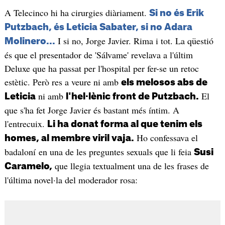
A Telecinco hi ha cirurgies diàriament.
Si no és Erik
Putzbach, és Leticia Sabater, si no Adara
I si no, Jorge Javier. Rima i tot. La qüestió
Molinero...
és que el presentador de 'Sálvame' revelava a l'últim
Deluxe que ha passat per l'hospital per fer-se un retoc
estètic. Però res a veure ni amb
els melosos abs de
ni amb
El
Leticia
l'hel·lènic front de Putzbach.
que s'ha fet Jorge Javier és bastant més íntim. A
l'entrecuix.
Li ha donat forma al que tenim els
Ho confessava el
homes, al membre viril vaja.
badaloní en una de les preguntes sexuals que li feia
Susi
que llegia textualment una de les frases de
Caramelo,
l'última novel·la del moderador rosa: