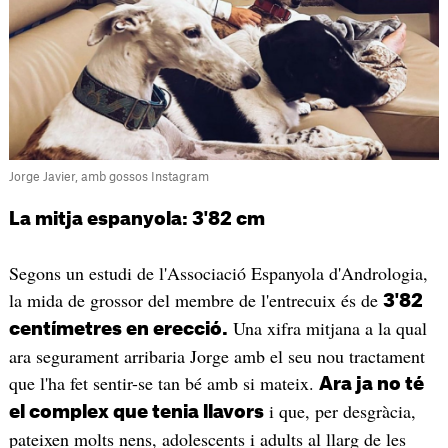
Jorge Javier, amb gossos Instagram
La mitja espanyola: 3'82 cm
Segons un estudi de l'Associació Espanyola d'Andrologia,
la mida de grossor del membre de l'entrecuix és de
3'82
Una xifra mitjana a la qual
centímetres en erecció.
ara segurament arribaria Jorge amb el seu nou tractament
que l'ha fet sentir-se tan bé amb si mateix.
Ara ja no té
i que, per desgràcia,
el complex que tenia llavors
pateixen molts nens, adolescents i adults al llarg de les