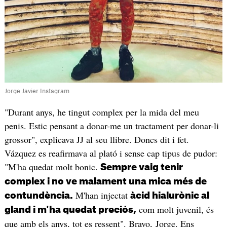
Jorge Javier Instagram
"Durant anys, he tingut complex per la mida del meu
penis. Estic pensant a donar-me un tractament per donar-li
grossor", explicava JJ al seu llibre. Doncs dit i fet.
Vázquez es reafirmava al plató i sense cap tipus de pudor:
"M'ha quedat molt bonic.
Sempre vaig tenir
complex i no ve malament una mica més de
M'han injectat
contundència.
àcid hialurònic al
com molt juvenil, és
gland i m'ha quedat preciós,
que amb els anys, tot es ressent". Bravo, Jorge. Ens