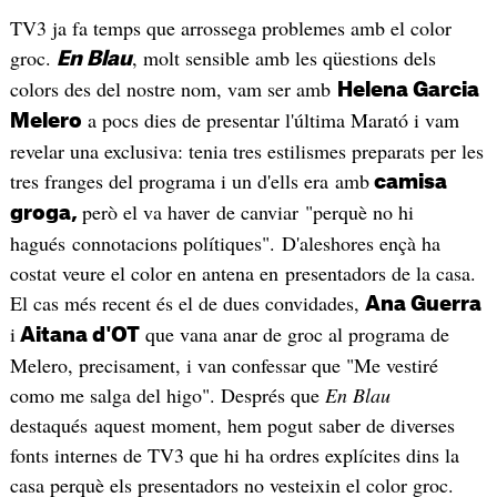
TV3 ja fa temps que arrossega problemes amb el color
groc.
, molt sensible amb les qüestions dels
En Blau
colors des del nostre nom, vam ser amb
Helena Garcia
a pocs dies de presentar l'última Marató i vam
Melero
revelar una exclusiva: tenia tres estilismes preparats per les
tres franges del programa i un d'ells era amb
camisa
però el va haver de canviar "perquè no hi
groga,
hagués connotacions polítiques". D'aleshores ençà ha
costat veure el color en antena en presentadors de la casa.
El cas més recent és el de dues convidades,
Ana Guerra
i
que vana anar de groc al programa de
Aitana d'OT
Melero, precisament, i van confessar que "Me vestiré
como me salga del higo". Després que
En Blau
destaqués aquest moment, hem pogut saber de diverses
fonts internes de TV3 que hi ha ordres explícites dins la
casa perquè els presentadors no vesteixin el color groc.