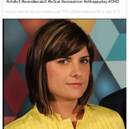
#ohdtv3 #lavestitecatv3 #tv3cat #annasimon #ohhappyday #OHD
A post shared by
La vestiteca de TV3
(@lavestitecatv3) on
Apr 3, 2017 at 7:42am PDT