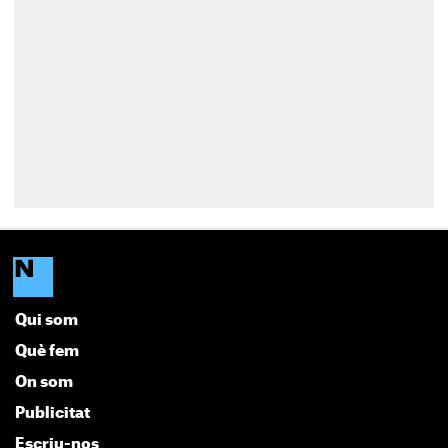
Qui som
Què fem
On som
Publicitat
Escriu-nos