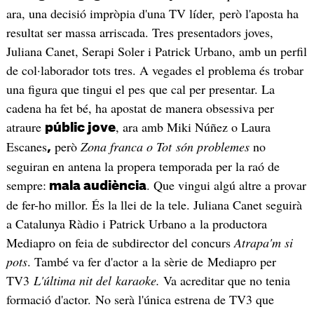
ara, una decisió impròpia d'una TV líder, però l'aposta ha
resultat ser massa arriscada. Tres presentadors joves,
Juliana Canet, Serapi Soler i Patrick Urbano, amb un perfil
de col·laborador tots tres. A vegades el problema és trobar
una figura que tingui el pes que cal per presentar. La
cadena ha fet bé, ha apostat de manera obsessiva per
atraure
, ara amb Miki Núñez o Laura
públic jove
Escanes
però
Zona franca o Tot són problemes
no
,
seguiran en antena la propera temporada per la raó de
sempre:
. Que vingui algú altre a provar
mala audiència
de fer-ho millor. És la llei de la tele. Juliana Canet seguirà
a Catalunya Ràdio i Patrick Urbano a la productora
Mediapro on feia de subdirector del concurs
Atrapa'm si
pots
. També va fer d'actor a la sèrie de Mediapro per
TV3
L'última nit del karaoke.
Va acreditar que no tenia
formació d'actor. No serà l'única estrena de TV3 que