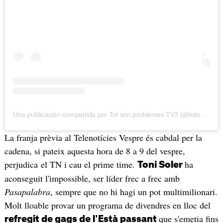
Una publicación compartida por Tot són problemes TV3 (@totsonproblemestv3)
La franja prèvia al Telenotícies Vespre és cabdal per la
cadena, si pateix aquesta hora de 8 a 9 del vespre,
perjudica el TN i cau el prime time.
ha
Toni Soler
aconseguit l'impossible, ser líder frec a frec amb
Pasapalabra
, sempre que no hi hagi un pot multimilionari.
Molt lloable provar un programa de divendres en lloc del
que s'emetia fins
refregit de gags de l'Està passant