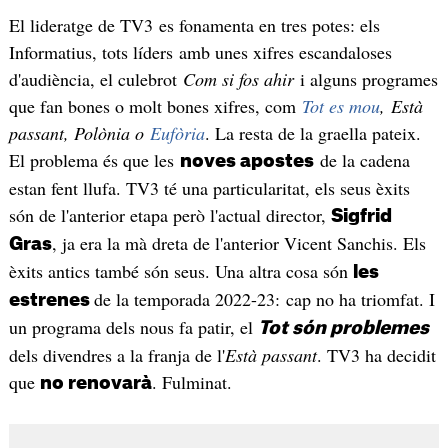
El lideratge de TV3 es fonamenta en tres potes: els
Informatius, tots líders amb unes xifres escandaloses
d'audiència, el culebrot
Com si fos ahir
i alguns programes
que fan bones o molt bones xifres, com
Tot es mou
, Està
passant, Polònia o
Eufòria
. La resta de la graella pateix.
El problema és que les
de la cadena
noves apostes
estan fent llufa. TV3 té una particularitat, els seus èxits
són de l'anterior etapa però l'actual director,
Sigfrid
, ja era la mà dreta de l'anterior Vicent Sanchis. Els
Gras
èxits antics també són seus. Una altra cosa són
les
de la temporada 2022-23: cap no ha triomfat. I
estrenes
un programa dels nous fa patir, el
Tot són problemes
dels divendres a la franja de l'
Està passant
. TV3 ha decidit
que
. Fulminat.
no renovarà