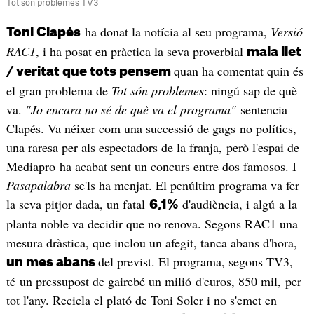
Tot són problemes TV3
ha donat la notícia al seu programa,
Versió
Toni Clapés
RAC1
, i ha posat en pràctica la seva proverbial
mala llet
quan ha comentat quin és
/ veritat que tots pensem
el gran problema de
Tot són problemes
: ningú sap de què
va.
"Jo encara no sé de què va el programa"
sentencia
Clapés. Va néixer com una successió de gags no polítics,
una raresa per als espectadors de la franja, però l'espai de
Mediapro ha acabat sent un concurs entre dos famosos. I
Pasapalabra
se'ls ha menjat. El penúltim programa va fer
la seva pitjor dada, un fatal
d'audiència, i algú a la
6,1%
planta noble va decidir que no renova. Segons RAC1 una
mesura dràstica, que inclou un afegit, tanca abans d'hora,
del previst. El programa, segons TV3,
un mes abans
té un pressupost de gairebé un milió d'euros, 850 mil, per
tot l'any. Recicla el plató de Toni Soler i no s'emet en