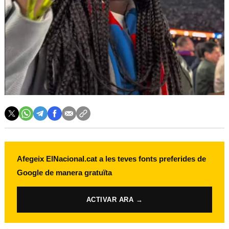
Afegeix ElNacional.cat a les teves fonts preferides de
Google de manera gratuïta
ACTIVAR ARA →