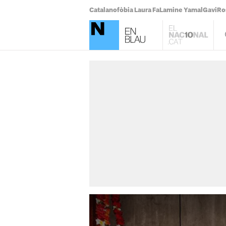
Catalanofòbia Laura Fa
Lamine Yamal
Gavi
Ro