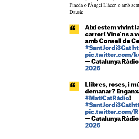
Pineda o l'Àngel Llàcer, o amb act
Dausà:
Així estem vivint l
carrer! Vine'ns a 
amb Consell de Ce
#SantJordi3Cat
ht
pic.twitter.com/
— Catalunya Ràdi
2026
Llibres, roses, i 
demanar? Enganxat
#MatíCatRàdio
!
#SantJordi3Cat
ht
pic.twitter.com
— Catalunya Ràdi
2026