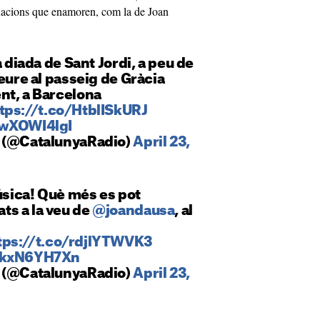
uacions que enamoren, com la de Joan
a diada de Sant Jordi, a peu de
veure al passeig de Gràcia
nt, a Barcelona
tps://t.co/HtblISkURJ
kwXOWI4lgI
o (@CatalunyaRadio)
April 23,
música! Què més es pot
s a la veu de
@joandausa
, al
tps://t.co/rdjlYTWVK3
/RkxN6YH7Xn
o (@CatalunyaRadio)
April 23,