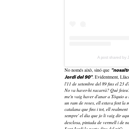
A post shared by 
No només això, sinó que
"nosalt
. Evidentment, Llàc
Jordi del 90"
l'11 de setembre del 89 fins el 23 d
No va haver-hi racarrà? Què feieu
me'n vaig haver d'anar a Tòquio a t
un ram de roses, ell estava fent la 
catalana que fins i tot, ell realment
sempre' el dia que jo li vaig dir aq
desclosa, pintada de vermell i de n
Sant Jordi la porta dins del pit"
: