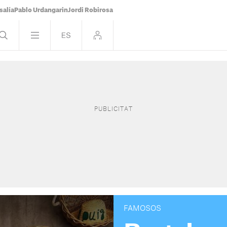
salía
Pablo Urdangarin
Jordi Robirosa
FAMOSOS