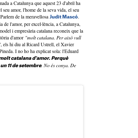
mada a Catalunya que aquest 23 d'abril ha
el seu amor, l'home de la seva vida, el seu
 Parlem de la meravellosa
.
Judit Mascó
dia de l'amor, per excel·lència, a Catalunya,
model i empresària catalana reconeix que la
istòria d'amor
"molt catalana. Per això vull
"
, els hi diu al Ricard Ustrell, el Xavier
Pineda. I no ho ha explicat sola: l'Eduard
molt catalana d'amor. Perquè
. No és conya. De
 un 11 de setembre