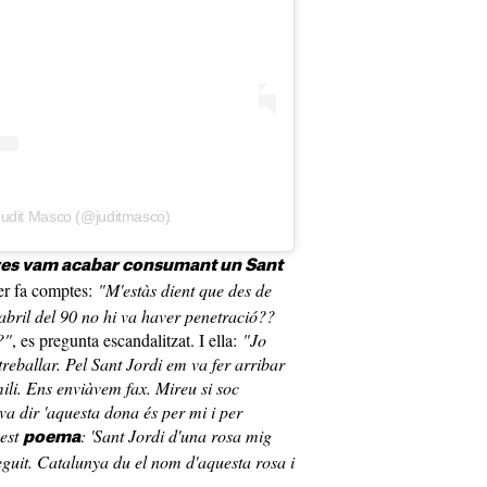
Judit Masco (@juditmasco)
res vam acabar consumant un Sant
er fa comptes:
"M'estàs dient que des de
'abril del 90 no hi va haver penetració??
?"
, es pregunta escandalitzat. I ella:
"Jo
reballar. Pel Sant Jordi em va fer arribar
mili. Ens enviàvem fax. Mireu si soc
 va dir 'aquesta dona és per mi i per
uest
: 'Sant Jordi d'una rosa mig
poema
eguit. Catalunya du el nom d'aquesta rosa i