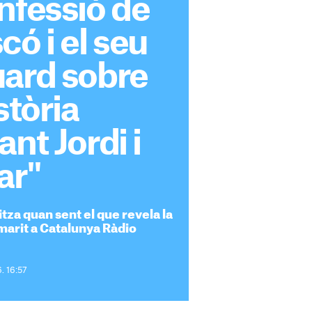
nfessió de
có i el seu
uard sobre
stòria
nt Jordi i
ar"
tza quan sent el que revela la
 marit a Catalunya Ràdio
6. 16:57