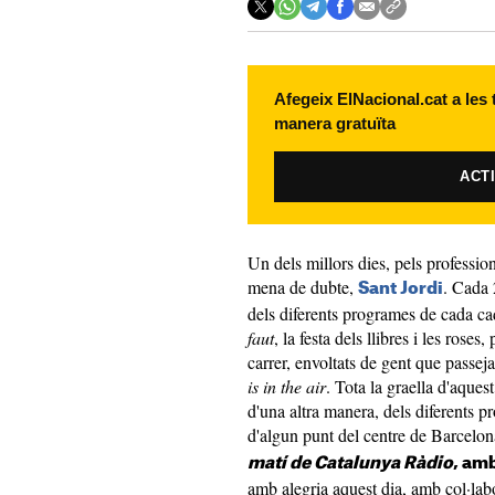
Afegeix ElNacional.cat a les
manera gratuïta
ACT
Un dels millors dies, pels professio
mena de dubte,
. Cada 
Sant Jordi
dels diferents programes de cada cad
faut
, la festa dels llibres i les rose
carrer, envoltats de gent que passeja
is in the air
. Tota la graella d'aques
d'una altra manera, dels diferents p
d'algun punt del centre de Barcelo
matí de Catalunya Ràdio
, amb
amb alegria aquest dia, amb col·lab