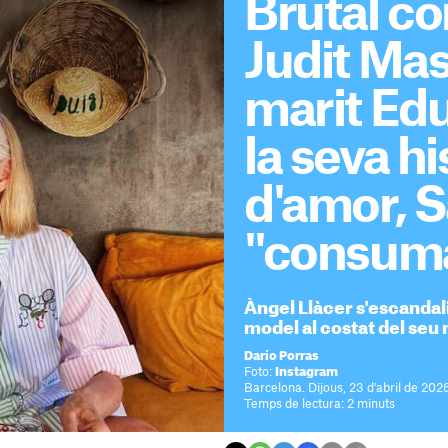
Brutal co
Judit Mas
marit Ed
la seva hi
d'amor, Sa
"consum
Àngel Llàcer s'escandali
model al costat del seu
Darío Porras
Foto:
Instagram
Barcelona. Dijous, 23 d'abril de 202
Temps de lectura: 2 minuts