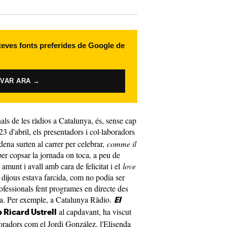
 teves fonts preferides de Google de
IVAR ARA →
nals de les ràdios a Catalunya, és, sense cap
23 d'abril, els presentadors i col·laboradors
ena surten al carrer per celebrar,
comme il
s, per copsar la jornada on toca, a peu de
 amunt i avall amb cara de felicitat i el
love
t dijous estava farcida, com no podia ser
rofessionals fent programes en directe des
na. Per exemple, a Catalunya Ràdio.
El
al capdavant, ha viscut
 Ricard Ustrell
oradors com el Jordi González, l'Elisenda