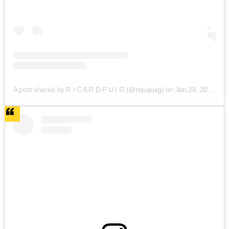
A post shared by R I C A R D P U I G (@riquipuig)
on
Jan 28, 2016 at 1:00pm PST