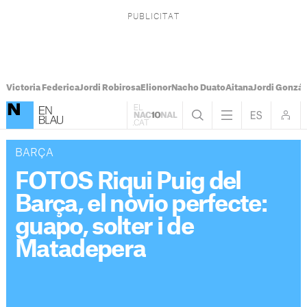
Victoria Federica
Jordi Robirosa
Elionor
Nacho Duato
Aitana
Jordi Gonzál
BARÇA
FOTOS Riqui Puig del
Barça, el nòvio perfecte:
guapo, solter i de
Matadepera