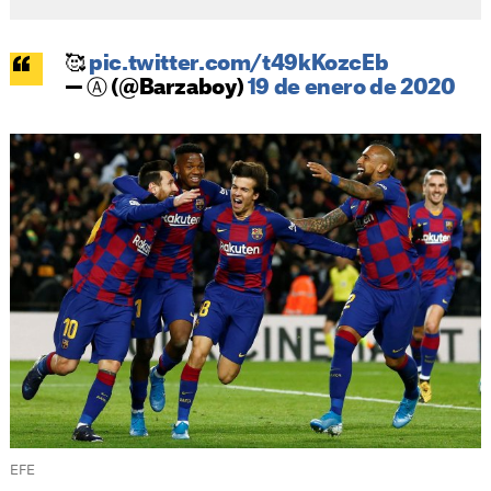
🥰
pic.twitter.com/t49kKozcEb
— Ⓐ (@Barzaboy)
19 de enero de 2020
EFE