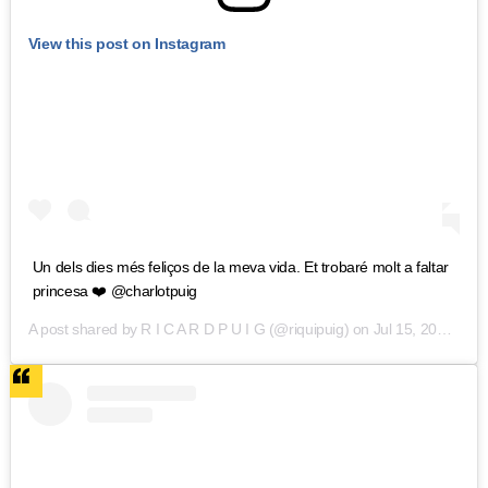
View this post on Instagram
Un dels dies més feliços de la meva vida. Et trobaré molt a faltar
princesa ❤️ @charlotpuig
A post shared by
R I C A R D P U I G
(@riquipuig) on
Jul 15, 2019 at 2:15pm PDT