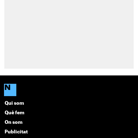
Qui som
Què fem
On som
Publicitat