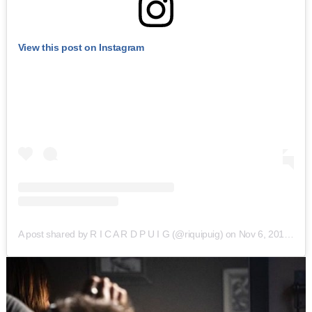
View this post on Instagram
A post shared by R I C A R D P U I G (@riquipuig)
on
Nov 6, 2019 at 12:14pm PST