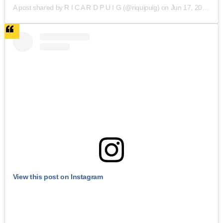
A post shared by R I C A R D P U I G (@riquipuig)
on
Jun 17, 2019 at 1:12pm PDT
View this post on Instagram