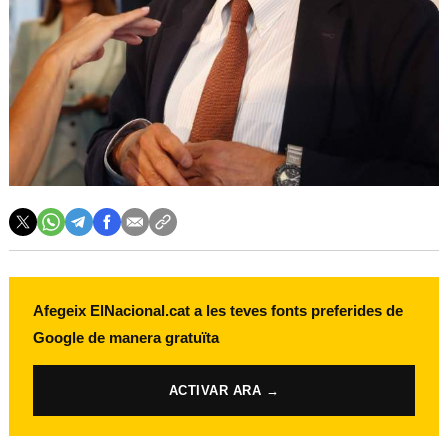
Afegeix ElNacional.cat a les teves fonts preferides de
Google de manera gratuïta
ACTIVAR ARA →