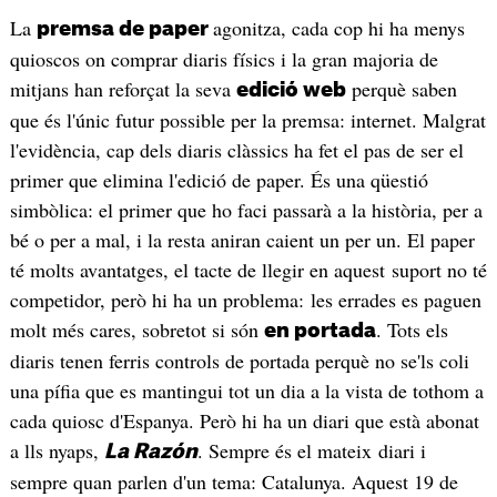
La
agonitza, cada cop hi ha menys
premsa de paper
quioscos on comprar diaris físics i la gran majoria de
mitjans han reforçat la seva
perquè saben
edició web
que és l'únic futur possible per la premsa: internet. Malgrat
l'evidència, cap dels diaris clàssics ha fet el pas de ser el
primer que elimina l'edició de paper. És una qüestió
simbòlica: el primer que ho faci passarà a la història, per a
bé o per a mal, i la resta aniran caient un per un. El paper
té molts avantatges, el tacte de llegir en aquest suport no té
competidor, però hi ha un problema: les errades es paguen
molt més cares, sobretot si són
. Tots els
en portada
diaris tenen ferris controls de portada perquè no se'ls coli
una pífia que es mantingui tot un dia a la vista de tothom a
cada quiosc d'Espanya. Però hi ha un diari que està abonat
a lls nyaps,
. Sempre és el mateix diari i
La Razón
sempre quan parlen d'un tema: Catalunya. Aquest 19 de