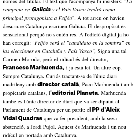
només del titular. El text que l'acompanya hi insisteix: "
La
campaña en
y el País Vasco tendrá como
Galicia
principal protagonista a Feijóo
". A tot arreu on havien
d'escriure Catalunya escriuen Galícia. El despropòsit és
sensacional perquè no s'entén res. A l'edició digital ja ho
han corregit: "
Feijóo será el "candidato en la sombra" en
las elecciones en Cataluña y País Vasco",
Signa una tal
Carmen Morodo, però el ridícul és del director,
i ja està fet. Un altre cop.
Francesc Marhuenda,
Sempre Catalunya. Curiós tractant-se de l'únic diari
madrileny amb
, Paco Marhuenda i amb
director català
propietaris catalans, l
. Marhuenda
'editorial Planeta
també és l'únic director de diari que va ser diputat al
Parlament de Catalunya per un partit: e
l PP d'Aleix
que va fer president, amb la seva
Vidal Quadras
abstenció, a Jordi Pujol. Aquest és Marhuenda i un nou
ridícul en portada amb Catalunya.