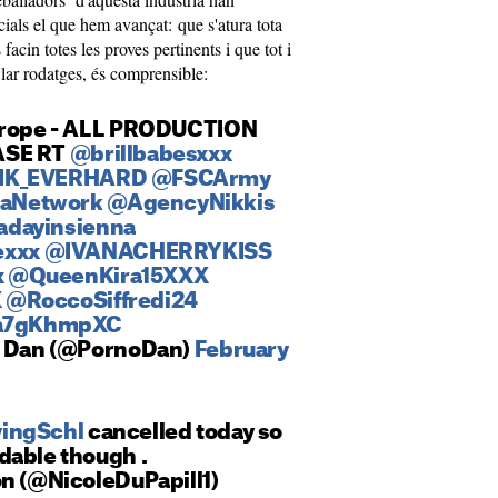
cials el que hem avançat: que s'atura tota
facin totes les proves pertinents i que tot i
·lar rodatges, és comprensible:
Europe - ALL PRODUCTION
ASE RT
@brillbabesxxx
IK_EVERHARD
@FSCArmy
aNetwork
@AgencyNikkis
dayinsienna
xxx
@IVANACHERRYKISS
x
@QueenKira15XXX
X
@RoccoSiffredi24
/ra7gKhmpXC
no Dan (@PornoDan)
February
ingSchl
cancelled today so
dable though .
on (@NicoleDuPapill1)