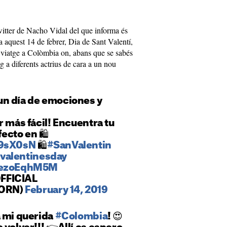
itter de Nacho Vidal del que informa és
a aquest 14 de febrer, Dia de Sant Valentí,
n viatge a Colòmbia on, abans que se sabés
g a diferents actrius de cara a un nou
n día de emociones y
r más fácil! Encuentra tu
ecto en 🛍
79sX0sN
🛍
#SanValentin
valentinesday
/TezoEqhM5M
FFICIAL
ORN)
February 14, 2019
a mi querida
#Colombia
! 😍