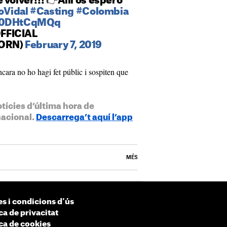
 volver!!! 👉Allí os espero
oVidal
#Casting
#Colombia
/80DHtCqMQq
FFICIAL
ORN)
February 7, 2019
cara no ho hagi fet públic i sospiten que
otícies d’última hora de
nacional.
Descarrega’t aquí l’app
MÉS
s i condicions d'ús
ca de privacitat
ica de cookies