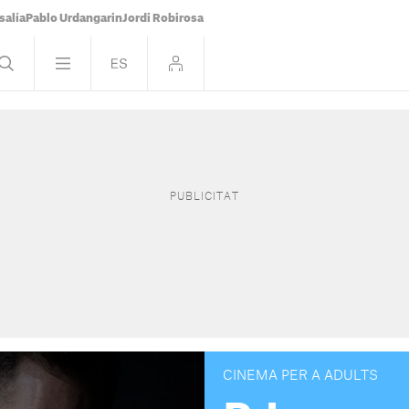
salía
Pablo Urdangarin
Jordi Robirosa
CINEMA PER A ADULTS