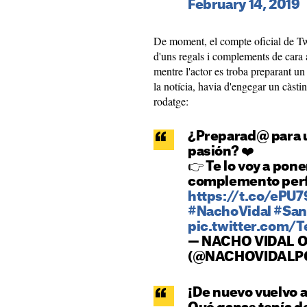
February 14, 2019
De moment, el compte oficial de Tw
d'uns regals i complements de cara 
mentre l'actor es troba preparant u
la notícia, havia d'engegar un càstin
rodatge:
¿Preparad@ para u
pasión? ❤️
👉 Te lo voy a pone
complemento perf
https://t.co/ePU
#NachoVidal
#San
pic.twitter.com
— NACHO VIDAL O
(@NACHOVIDALP
¡De nuevo vuelvo 