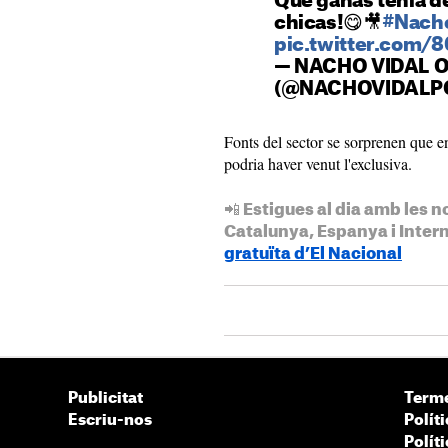
Qué ganas tenía de
chicas!😋🎥
#Nach
pic.twitter.com
— NACHO VIDAL O
(@NACHOVIDALP
Fonts del sector se sorprenen que en
podria haver venut l'exclusiva.
📲 Estigues al dia amb les n
Catalunya, Espanya i Inter
gratuïta d’El Nacional
Publicitat
Terme
Escriu-nos
Políti
Polít