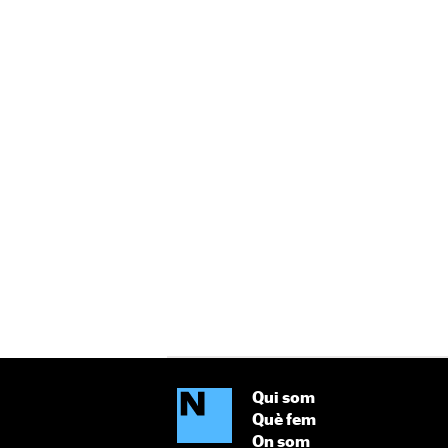
Qui som
Què fem
On som