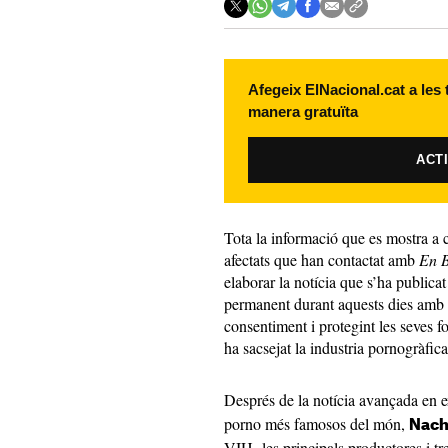
Afegeix ElNacional.cat a les
manera gratuïta
ACT
Tota la informació que es mostra a c
afectats que han contactat amb
En 
elaborar la notícia que s’ha publica
permanent durant aquests dies amb d
consentiment i protegint les seves fo
ha sacsejat la industria pornogràfica
Després de la notícia avançada en 
porno més famosos del món,
Nach
VIH, les principals productores i tr