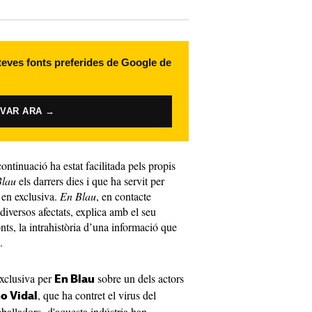
 teves fonts preferides de Google de
IVAR ARA →
ontinuació ha estat facilitada pels propis
Blau
els darrers dies i que ha servit per
t en exclusiva.
En Blau
, en contacte
iversos afectats, explica amb el seu
nts, la intrahistòria d’una informació que
.
exclusiva per
sobre un dels actors
En Blau
, que ha contret el virus del
o Vidal
eballadors d'aquesta indústria han