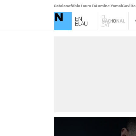
Catalanofòbia Laura Fa
Lamine Yamal
Gavi
Ro