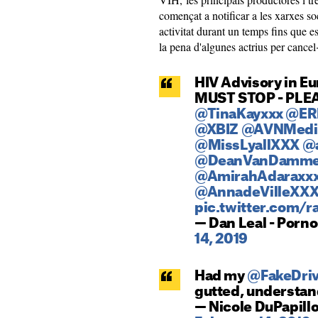
començat a notificar a les xarxes so
activitat durant un temps fins que es 
la pena d'algunes actrius per cancel
HIV Advisory in 
MUST STOP - PLE
@TinaKayxxx
@ER
@XBIZ
@AVNMedi
@MissLyallXXX
@a
@DeanVanDamme
@AmirahAdaraxx
@AnnadeVilleXX
pic.twitter.com
— Dan Leal - Por
14, 2019
Had my
@FakeDriv
gutted, understan
— Nicole DuPapill