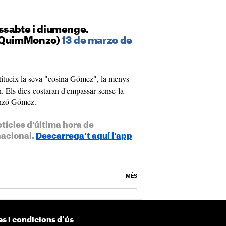
issabte i diumenge.
@QuimMonzo)
13 de marzo de
titueix la seva "cosina Gómez", la menys
Els dies costaran d'empassar sense la
onzó Gómez.
otícies d’última hora de
nacional.
Descarrega’t aquí l’app
MÉS
s i condicions d'ús