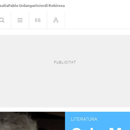
salía
Pablo Urdangarin
Jordi Robirosa
LITERATURA