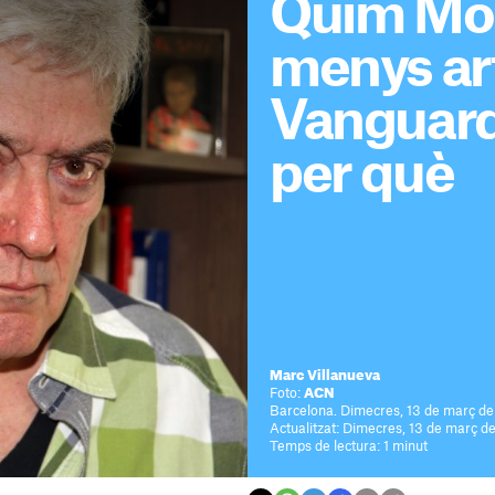
Quim Mon
menys art
Vanguardi
per què
Marc Villanueva
Foto:
ACN
Barcelona. Dimecres, 13 de març de
Actualitzat: Dimecres, 13 de març d
Temps de lectura: 1 minut