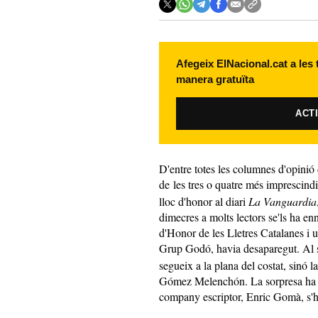
Afegeix ElNacional.cat a les
manera gratuïta
ACT
D'entre totes les columnes d'opinió
de les tres o quatre més imprescindi
lloc d'honor al diari
La Vanguardia
dimecres a molts lectors se'ls ha e
d'Honor de les Lletres Catalanes i u
Grup Godó, havia desaparegut. Al s
segueix a la plana del costat, sinó l
Gómez Melenchón. La sorpresa ha e
company escriptor, Enric Gomà, s'h