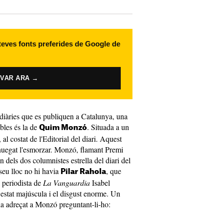
 teves fonts preferides de Google de
IVAR ARA →
 diàries que es publiquen a Catalunya, una
bles és la de
. Situada a un
Quim Monzó
, al costat de l'Editorial del diari. Aquest
nnuegat l'esmorzar. Monzó, flamant Premi
n dels dos columnistes estrella del diari del
eu lloc no hi havia
, que
Pilar Rahola
a periodista de
La Vanguardia
Isabel
stat majúscula i el disgust enorme. Un
a adreçat a Monzó preguntant-li-ho: