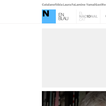
Catalanofòbia Laura Fa
Lamine Yamal
Gavi
Ro