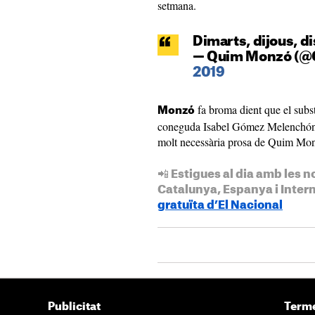
setmana.
Dimarts, dijous, d
— Quim Monzó (
2019
fa broma dient que el subs
Monzó
coneguda Isabel Gómez Melenchón. 
molt necessària prosa de Quim M
📲 Estigues al dia amb les n
Catalunya, Espanya i Inter
gratuïta d’El Nacional
Publicitat
Terme