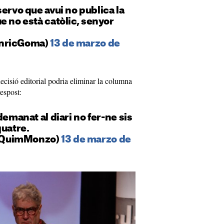
rvo que avui no publica la
e no està catòlic, senyor
EnricGoma)
13 de marzo de
cisió editorial podria eliminar la columna
espost:
demanat al diari no fer-ne sis
quatre.
@QuimMonzo)
13 de marzo de