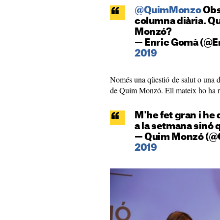
@QuimMonzo
Obse
columna diària. Qu
Monzó?
— Enric Gomà (@
2019
Només una qüestió de salut o una de
de Quim Monzó. Ell mateix ho ha r
M'he fet gran i he 
a la setmana sinó 
— Quim Monzó (
2019