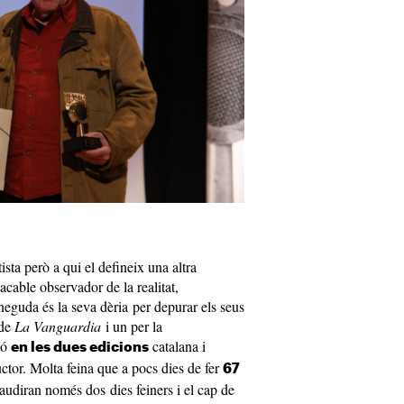
sta però a qui el defineix una altra
lacable observador de la realitat,
neguda és la seva dèria per depurar els seus
 de
La Vanguardia
i un per la
zó
catalana i
en les dues edicions
uctor. Molta feina que a pocs dies de fer
67
 gaudiran només dos dies feiners i el cap de