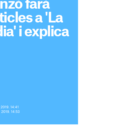
zó farà
icles a 'La
a' i explica
 2019. 14:41
e 2019. 14:53